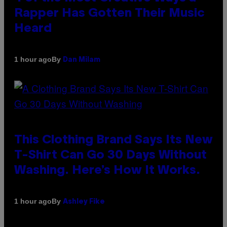
Rapper Has Gotten Their Music
Heard
By
1 hour ago
Dan Milam
This Clothing Brand Says Its New
T-Shirt Can Go 30 Days Without
Washing. Here’s How It Works.
By
1 hour ago
Ashley Fike