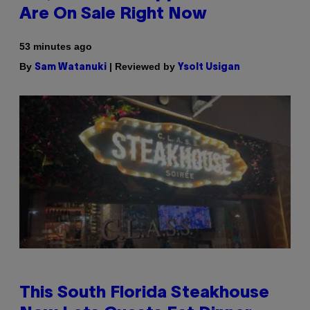
Are On Sale Right Now
53 minutes ago
By
| Reviewed by
Sam Watanuki
Ysolt Usigan
This South Florida Steakhouse