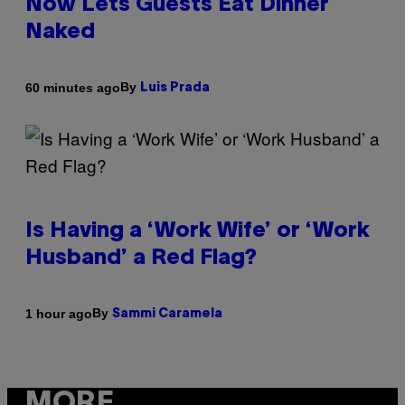
Now Lets Guests Eat Dinner
Naked
By
60 minutes ago
Luis Prada
Is Having a ‘Work Wife’ or ‘Work
Husband’ a Red Flag?
By
1 hour ago
Sammi Caramela
MORE