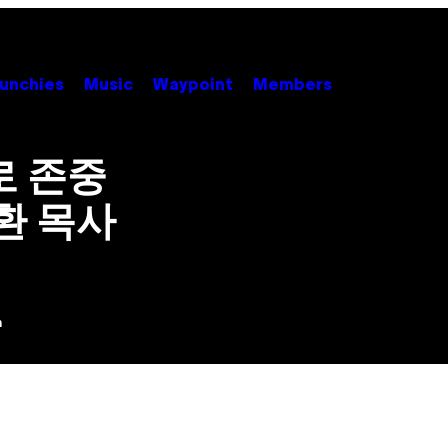
unchies
Music
Waypoint
Members
로 존중
환 목사
m