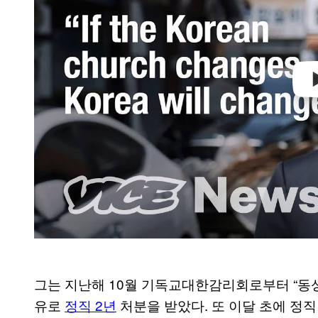
o
그는 지난해 10월 기독교대한감리회로부터 “동
유로
정직 2년
처분을 받았다. 또 이달 초에 정직