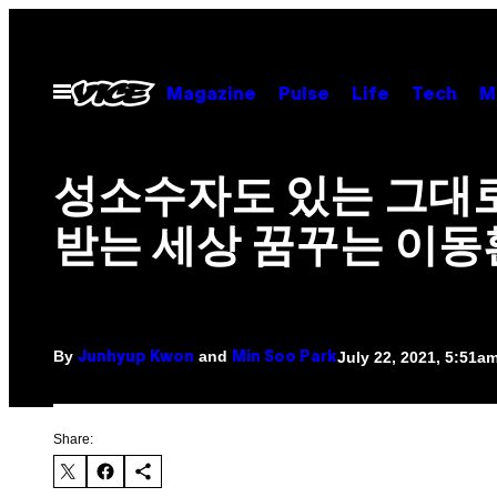
Skip
to
content
Open
Magazine
Pulse
Life
Tech
M
Menu
성소수자도 있는 그대
받는 세상 꿈꾸는 이동
By
and
July 22, 2021, 5:51a
Junhyup Kwon
Min Soo Park
Share: