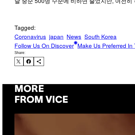
달 중순 500명 수준에 비하면 줄었지만, 여전히
Tagged:
Coronavirus
japan
News
South Korea
Follow Us On Discover
Make Us Preferred In 
Share:
MORE
FROM VICE