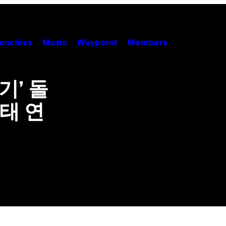
unchies
Music
Waypoint
Members
기’ 돌
태 연