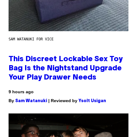
SAM WATANUKI FOR VICE
This Discreet Lockable Sex Toy
Bag Is the Nightstand Upgrade
Your Play Drawer Needs
9 hours ago
By
| Reviewed by
Sam Watanuki
Ysolt Usigan