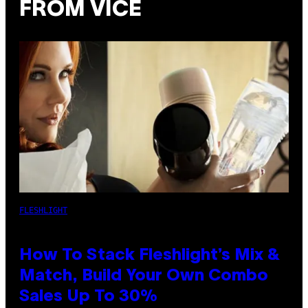
FROM VICE
FLESHLIGHT
How To Stack Fleshlight’s Mix &
Match, Build Your Own Combo
Sales Up To 30%