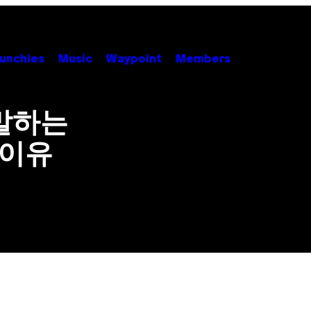
unchies
Music
Waypoint
Members
말하는
 이유