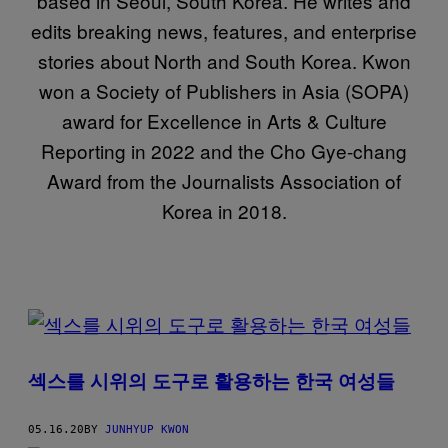
based in Seoul, South Korea. He writes and
edits breaking news, features, and enterprise
stories about North and South Korea. Kwon
won a Society of Publishers in Asia (SOPA)
award for Excellence in Arts & Culture
Reporting in 2022 and the Cho Gye-chang
Award from the Journalists Association of
Korea in 2018.
POSTS
BY
섹스를 시위의 도구로 활용하는 한국 여성들
THIS
AUTHOR
05.16.20
BY
JUNHYUP KWON