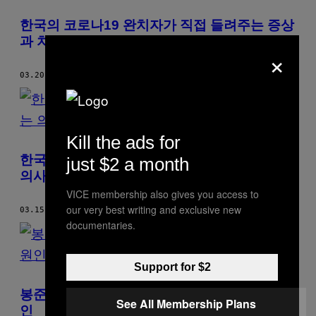
한국의 코로나19 완치자가 직접 들려주는 증상
과 치료 과정
×
03.20.20
BY
LIA SAVILLO
AND
JUNHYUP KWON
Kill the ads for
한국의 코로나19 최전선에서 의료진 지휘하는
just $2 a month
의사
VICE membership also gives you access to
our very best writing and exclusive new
03.15.20
BY
JUNHYUP KWON
documentaries.
Support for $2
봉준호 감독이 분석한 ‘기생충’ 수상 행진의 원
See All Membership Plans
인