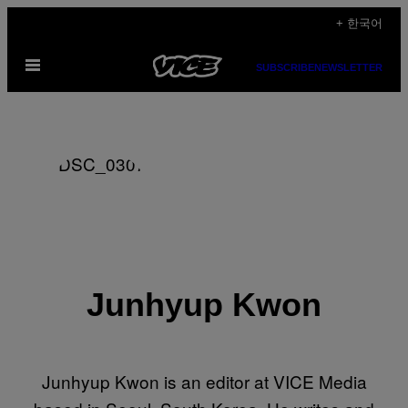
Skip
+ 한국어
to
Open
content
SUBSCRIBE
NEWSLETTER
Menu
Junhyup Kwon
Junhyup Kwon is an editor at VICE Media