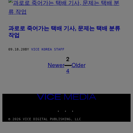
과로로 죽어가는 택배 기사, 문제는 택배 분류
작업
09.18.20
BY
VICE KOREA STAFF
1
2
Newer
Older
4
VICE
MEDIA
INSTAGRAM
TIKTOK
YOUTUBE
© 2026 VICE DIGITAL PUBLISHING, LLC