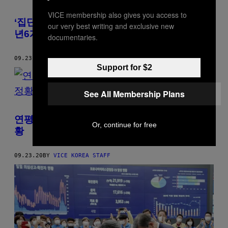
VICE membership also gives you access to
‘집단 성폭행’ 가수 정준영 징역 5년, 최종훈 2
our very best writing and exclusive new
년6개월 확정
documentaries.
09.23.20
BY
VICE KOREA STAFF
Support for $2
See All Membership Plans
연평도 인근 실종 공무원, 북한 해역서 발견 정
Or, continue for free
황
09.23.20
BY
VICE KOREA STAFF