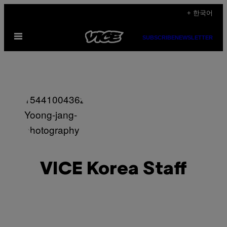
Skip
+ 한국어
to
Open
content
SUBSCRIBE
NEWSLETTER
Menu
VICE Korea Staff