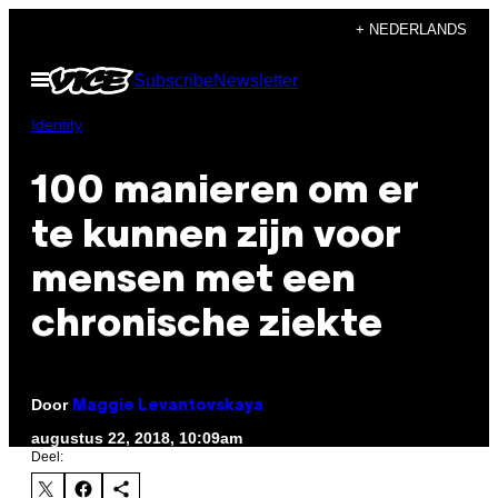
Ga
+ NEDERLANDS
naar
Open
Subscribe
Newsletter
de
menu
inhoud
Identity
100 manieren om er
te kunnen zijn voor
mensen met een
chronische ziekte
Door
Maggie Levantovskaya
augustus 22, 2018, 10:09am
Deel: