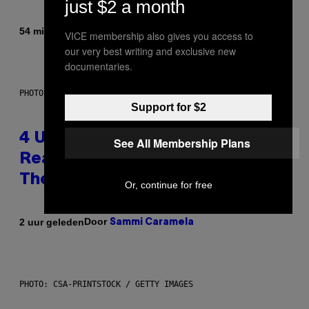
just $2 a month
Door
54 minuten geleden
Haley Miller
VICE membership also gives you access to
our very best writing and exclusive new
documentaries.
PHOTO: GCSHUTTER / GETTY IMAGES
Support for $2
4 Unexpected but Common
See All Membership Plans
Reasons Couples End Up in
Therapy, According to an Expert
Or, continue for free
Door
2 uur geleden
Sammi Caramela
PHOTO: CSA-PRINTSTOCK / GETTY IMAGES