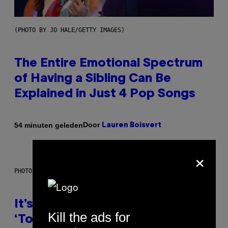
(PHOTO BY JO HALE/GETTY IMAGES)
The Entire Emotional Spectrum
of Having a Sibling Can Be
Explained in Just 4 Pop Songs
Door
54 minuten geleden
Lauren Boisvert
×
PHOTO: E!
It’s Time for WWE to Bring Back
Kill the ads for
‘Total Divas’