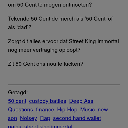
om 50 Cent te mogen ontmoeten?
Tekende 50 Cent de merch als ’50 Cent’ of
als ‘dad’?
Zorgt dit alles ervoor dat Street King Immortal
nog meer vertraging oploopt?
Zit 50 Cent ons nou te fucken?
Getagd:
50 cent
custody battles
Deep Ass
Questions
finance
Hip-Hop
Music
new
son
Noisey
Rap
second hand wallet
pains
street king immortal