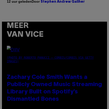
Door
12 uur geleden
Stephen Andrew Galiher
MEER
VAN VICE
(PHOTO BY ROBERTO PANUCCI – CORBIS/CORBIS VIA GETTY
IMAGES)
Zachary Cole Smith Wants a
Publicly Owned Music Streaming
Library Built on Spotify’s
Dismantled Bones