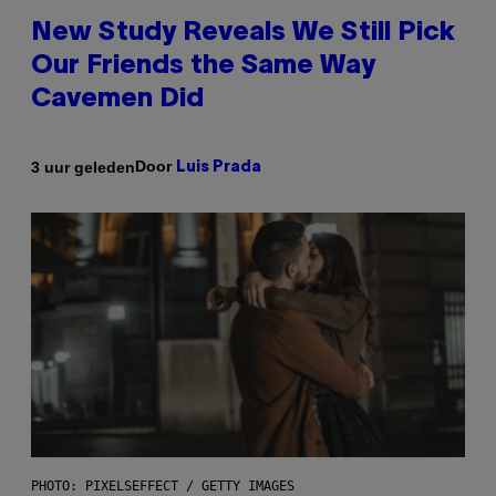
New Study Reveals We Still Pick
Our Friends the Same Way
Cavemen Did
Door
3 uur geleden
Luis Prada
PHOTO: PIXELSEFFECT / GETTY IMAGES