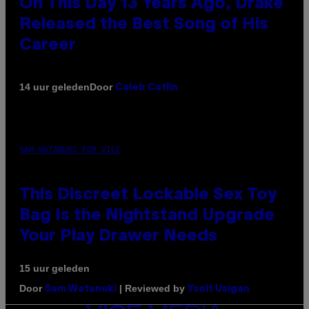
On This Day 13 Years Ago, Drake
Released the Best Song of His
Career
Door
14 uur geleden
Caleb Catlin
SAM WATANUKI FOR VICE
This Discreet Lockable Sex Toy
Bag Is the Nightstand Upgrade
Your Play Drawer Needs
15 uur geleden
Door
| Reviewed by
Sam Watanuki
Ysolt Usigan