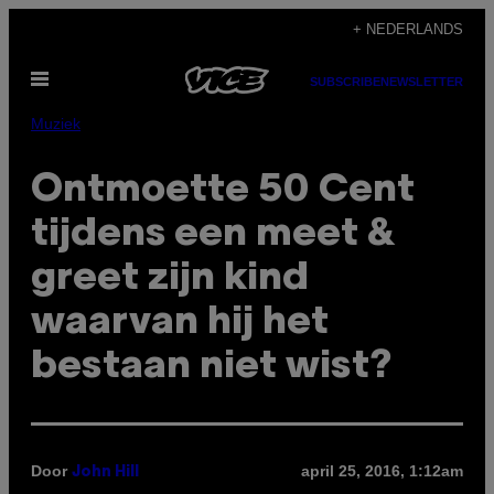
Ga
+ NEDERLANDS
naar
Open
de
SUBSCRIBE
NEWSLETTER
menu
inhoud
Muziek
Ontmoette 50 Cent
tijdens een meet &
greet zijn kind
waarvan hij het
bestaan niet wist?
Door
april 25, 2016, 1:12am
John Hill