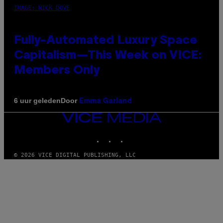
IMAGE: NICK DOVE
Fully-Automated Luxury Space
Capitalism—This Week on VICE:
Members Only
Door
6 uur geleden
Emma Garland
VICE
MEDIA
INSTAGRAM
TIKTOK
YOUTUBE
© 2026 VICE DIGITAL PUBLISHING, LLC