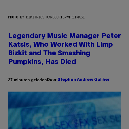
PHOTO BY DIMITRIOS KAMBOURIS/WIREIMAGE
Legendary Music Manager Peter
Katsis, Who Worked With Limp
Bizkit and The Smashing
Pumpkins, Has Died
Door
27 minuten geleden
Stephen Andrew Galiher