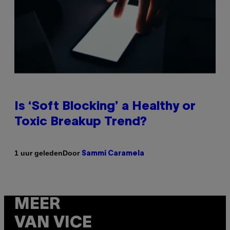
Is ‘Soft Blocking’ a Healthy or
Toxic Breakup Trend?
Door
1 uur geleden
Sammi Caramela
MEER
VAN VICE