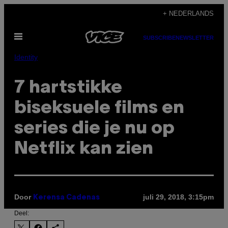
Ga
+ NEDERLANDS
naar
Open
de
SUBSCRIBE
NEWSLETTER
menu
inhoud
Identity
7 hartstikke
biseksuele films en
series die je nu op
Netflix kan zien
Door
juli 29, 2018, 3:15pm
Kerensa Cadenas
Deel: