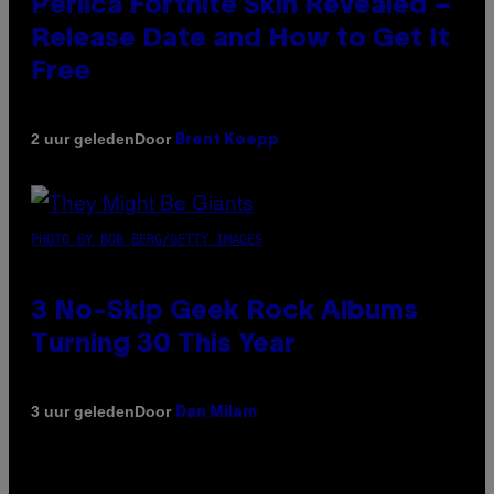
Perlica Fortnite Skin Revealed –
Release Date and How to Get It
Free
Door
2 uur geleden
Brent Koepp
PHOTO BY BOB BERG/GETTY IMAGES
3 No-Skip Geek Rock Albums
Turning 30 This Year
Door
3 uur geleden
Dan Milam