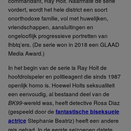
commandant, Ray Holt. Naarmate de serie
vordert, wordt het hele district een soort
onorthodoxe familie, vol met huwelijken,
vriendschappen, aansluitingen en
ongelooflijk progressieve portretten van
lhbtq’ers. (De serie won in 2018 een GLAAD
Media Award.)
In het begin van de serie is Ray Holt de
hoofdrolspeler en politieagent die sinds 1987
openlijk homo is. Hoewel Holts seksualiteit
een eenvoudig, al bestaand deel van de
-wereld was, heeft detective Rosa Diaz
BK99
(gespeeld door de
fantastische biseksuele
Stephanie Beatriz) heeft een andere
actrice
reis gehad. In de eerste seizoenen datete