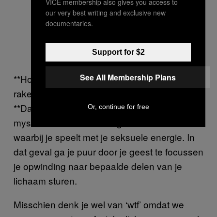
VICE membership also gives you access to
our very best writing and exclusive new
documentaries.
Support for $2
See All Membership Plans
**Hoe kan je klaarkomen zonder jezelf aan te
raken?
**Dat gaat over energetische orgasmes. Heel
Or, continue for free
mysterieus. Dat is een orgastische staat
waarbij je speelt met je seksuele energie. In
dat geval ga je puur door je geest te focussen
je opwinding naar bepaalde delen van je
lichaam sturen.
Misschien denk je wel van ‘wtf’ omdat we