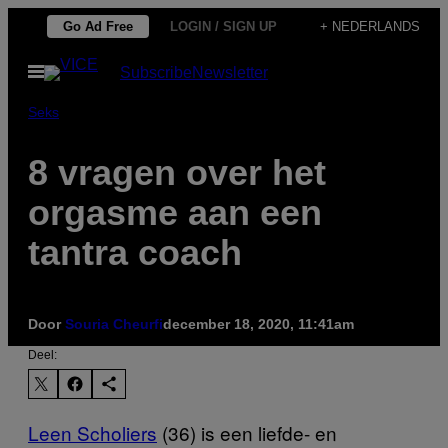
Ga
Go Ad Free
LOGIN / SIGN UP
+ NEDERLANDS
naar
Open
Subscribe
Newsletter
de
menu
inhoud
Seks
8 vragen over het
orgasme aan een
tantra coach
Door
Souria Cheurfi
december 18, 2020, 11:41am
Deel:
Leen Scholiers
(36) is een liefde- en