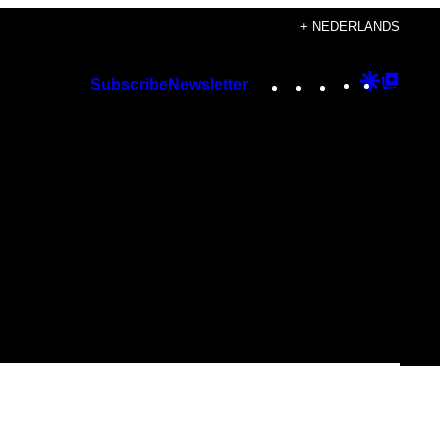
+ NEDERLANDS
Instagram
TikTok
YouTube
Google
Googl
Subscribe
Newsletter
Discover
Top
Posts