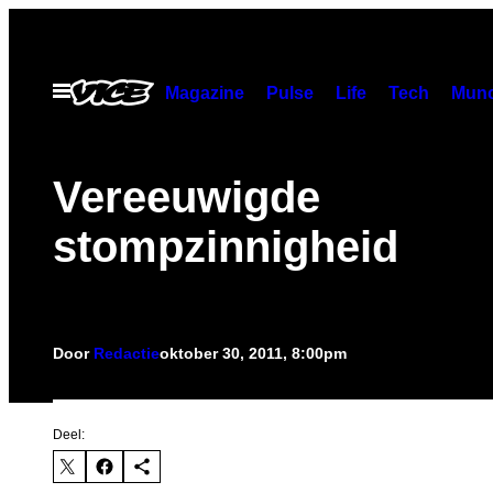
Ga
naar
de
Open
Magazine
Pulse
Life
Tech
Munc
menu
inhoud
Vereeuwigde
stompzinnigheid
Door
Redactie
oktober 30, 2011, 8:00pm
Deel: