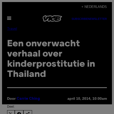
Ga
+ NEDERLANDS
naar
Open
de
SUBSCRIBE
NEWSLETTER
menu
inhoud
Travel
Een onverwacht
verhaal over
kinderprostitutie in
Thailand
Door
april 10, 2014, 10:00am
Carrie Ching
Deel: