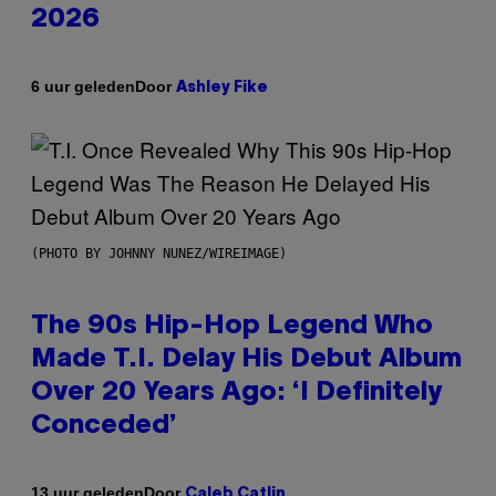
2026
Door
6 uur geleden
Ashley Fike
(PHOTO BY JOHNNY NUNEZ/WIREIMAGE)
The 90s Hip-Hop Legend Who
Made T.I. Delay His Debut Album
Over 20 Years Ago: ‘I Definitely
Conceded’
Door
13 uur geleden
Caleb Catlin