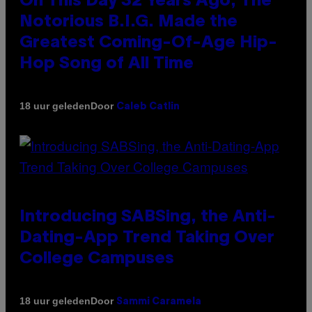
On This Day 32 Years Ago, The
Notorious B.I.G. Made the
Greatest Coming-Of-Age Hip-
Hop Song of All Time
Door
18 uur geleden
Caleb Catlin
Introducing SABSing, the Anti-
Dating-App Trend Taking Over
College Campuses
Door
18 uur geleden
Sammi Caramela