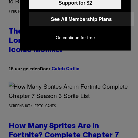
Support for $2
(PHOTO BY PEDRO BECERRA/GETTY IMAGES FOR LIVE NATION)
See All Membership Plans
The Weeknd Says He’s No
Or, continue for free
Longer Going To Retire His
Iconic Moniker
Door
15 uur geleden
Caleb Catlin
SCREENSHOT: EPIC GAMES
How Many Sprites Are in
Fortnite? Complete Chapter 7