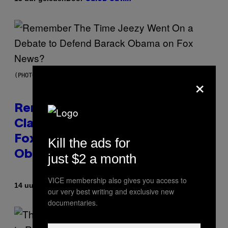
×
(PHOTO BY TIM MOSENFELDER/GETTY IMAGES)
Remember the Time Jeezy
Clapped Back at Bill O’Reilly and
Fox News in Defense of Barack
Kill the ads for
Obama?
just $2 a month
VICE membership also gives you access to
Door
14 uur geleden
Caleb Catlin
our very best writing and exclusive new
documentaries.