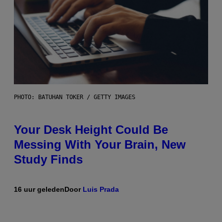
PHOTO: BATUHAN TOKER / GETTY IMAGES
Your Desk Height Could Be
Messing With Your Brain, New
Study Finds
16 uur geleden
Door
Luis Prada