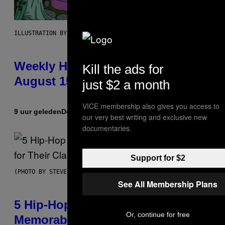
ILLUSTRATION BY REESA
Weekly Horoscope: August 9-
Kill the ads for
August 15
just $2 a month
VICE membership also gives you access to
9 uur geleden
Door
Ashley Fike
our very best writing and exclusive new
documentaries.
Support for $2
(PHOTO BY STEVE GRANITZ/WIREIMAGE)
See All Membership Plans
5 Hip-Hop Songs That Are Most
Or, continue for free
Memorable for Their Classic