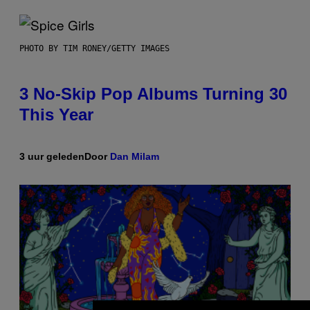
PHOTO BY TIM RONEY/GETTY IMAGES
3 No-Skip Pop Albums Turning 30
This Year
3 uur geleden
Door
Dan Milam