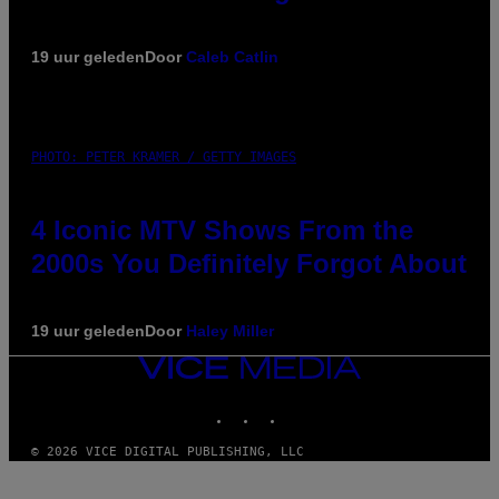
19 uur geleden
Door
Caleb Catlin
PHOTO: PETER KRAMER / GETTY IMAGES
4 Iconic MTV Shows From the
2000s You Definitely Forgot About
19 uur geleden
Door
Haley Miller
VICE
MEDIA
INSTAGRAM
TIKTOK
YOUTUBE
© 2026 VICE DIGITAL PUBLISHING, LLC