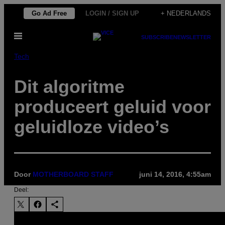
Ga
Go Ad Free
LOGIN / SIGN UP
+ NEDERLANDS
naar
Open
de
SUBSCRIBE
NEWSLETTER
menu
inhoud
Tech
Dit algoritme
produceert geluid voor
geluidloze video’s
Door
MOTHERBOARD STAFF
juni 14, 2016, 4:55am
Deel: