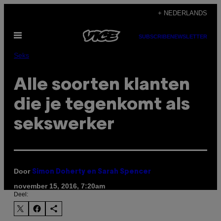
Ga
+ NEDERLANDS
naar
Open
de
SUBSCRIBE
NEWSLETTER
menu
inhoud
Seks
Alle soorten klanten
die je tegenkomt als
sekswerker
Door
Simon Doherty en Sarah Spencer
november 15, 2016, 7:20am
Deel: