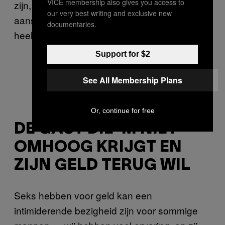
VICE membership also gives you access to
zijn, en laten soms zelfs foto’s zien van de
our very best writing and exclusive new
aanstaande bruid. Sommigen van hen zijn
documentaries.
heel aantrekkelijk.
Support for $2
See All Membership Plans
Advertenties (foto van Per Gosche,
via
)
Or, continue for free
DE GAST DIE ‘M NIET
OMHOOG KRIJGT EN
ZIJN GELD TERUG WIL
Seks hebben voor geld kan een
intimiderende bezigheid zijn voor sommige