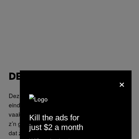
DE BRUIDEGOM
×
Deze klant boekt een hotelkamer voor het
einde van zijn vrijgezellenfeestje. Hij maakt
vaak een dubbele afspraak en komt dan met
Kill the ads for
z’n getuige opdagen. Ze geven openlijk toe
just $2 a month
dat ze een vrijgezellenfeest aan het vieren