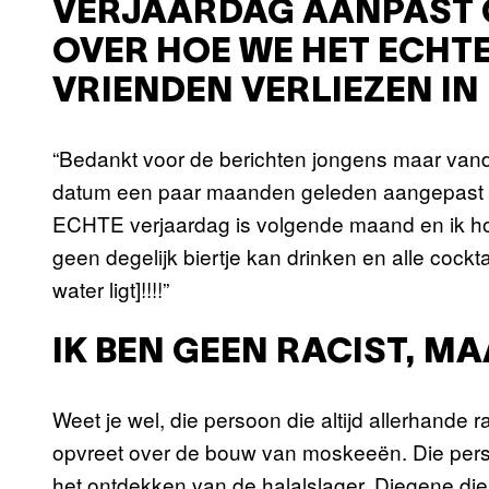
VERJAARDAG AANPAST 
OVER HOE WE HET ECHT
VRIENDEN VERLIEZEN IN
“Bedankt voor de berichten jongens maar vanda
datum een paar maanden geleden aangepast omd
ECHTE verjaardag is volgende maand en ik hoop 
geen degelijk biertje kan drinken en alle cockta
water ligt]!!!!”
IK BEN GEEN RACIST, M
Weet je wel, die persoon die altijd allerhande r
opvreet over de bouw van moskeeën. Die pers
het ontdekken van de halalslager. Diegene die 