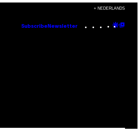
+ NEDERLANDS
Instagram
TikTok
YouTube
Google
Goog
Subscribe
Newsletter
Discove
Top
Posts