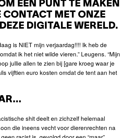
OM EEN PUNT TE MAKEN
E CONTACT MET ONZE
 DEZE DIGITALE WERELD.
ag is NIET mijn verjaardag!!!! Ik heb de
at ik het niet wilde vieren.” Leugens. “Mijn
jullie allen te zien bij [gare kroeg waar je
ils vijftien euro kosten omdat de tent aan het
AAR…
acistische shit deelt en zichzelf helemaal
oon die ineens vecht voor dierenrechten na
geen racist is, gevolgd door een “maar”,