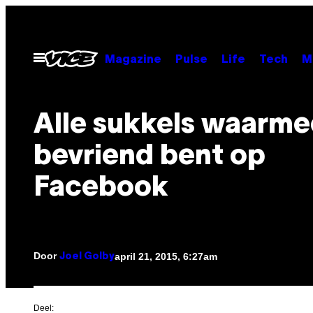
Ga
naar
de
Open
Magazine
Pulse
Life
Tech
M
menu
inhoud
Alle sukkels waarme
bevriend bent op
Facebook
Door
april 21, 2015, 6:27am
Joel Golby
Deel: