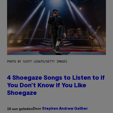
PHOTO BY SCOTT LEGATO/GETTY IMAGES
4 Shoegaze Songs to Listen to if
You Don’t Know if You Like
Shoegaze
Door
10 uur geleden
Stephen Andrew Galiher