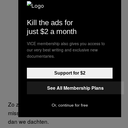
Kill the ads for
just $2 a month
VICE membership also gives you access to
our very best writing and exclusive new
documentaries.
Support for $2
See All Membership Plans
Zo zie je maar weer dat de Gulden nu
Or, continue for free
misschien toch een grotere hype kan worden
dan we dachten.