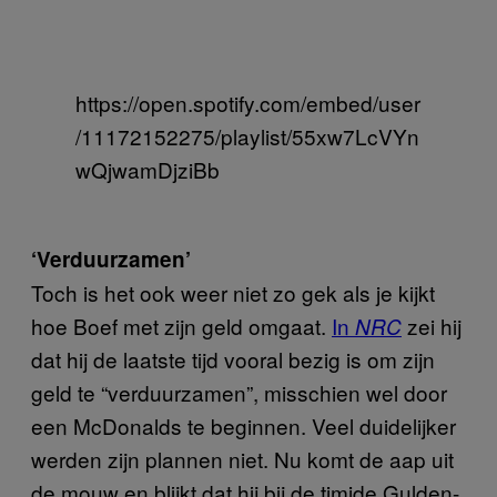
https://open.spotify.com/embed/user
/11172152275/playlist/55xw7LcVYn
wQjwamDjziBb
‘Verduurzamen’
Toch is het ook weer niet zo gek als je kijkt
hoe Boef met zijn geld omgaat.
In
zei hij
NRC
dat hij de laatste tijd vooral bezig is om zijn
geld te “verduurzamen”, misschien wel door
een McDonalds te beginnen. Veel duidelijker
werden zijn plannen niet. Nu komt de aap uit
de mouw en blijkt dat hij bij de timide Gulden-