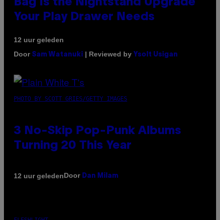
Bag Is the Nightstand Upgrade
Your Play Drawer Needs
12 uur geleden
Door
| Reviewed by
Sam Watanuki
Ysolt Usigan
PHOTO BY SCOTT GRIES/GETTY IMAGES
3 No-Skip Pop-Punk Albums
Turning 20 This Year
Door
12 uur geleden
Dan Milam