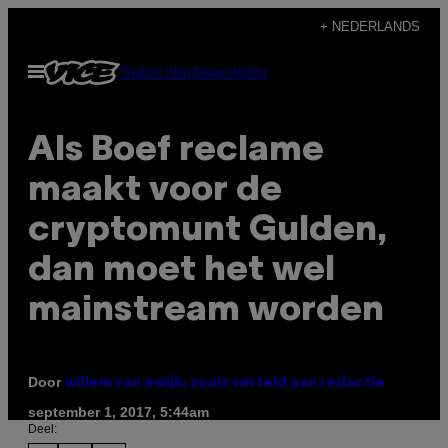
Ga
+ NEDERLANDS
naar
Open
Subscribe
Newsletter
de
menu
inhoud
Als Boef reclame
maakt voor de
cryptomunt Gulden,
dan moet het wel
mainstream worden
Door
willem van ewijk; zoals verteld aan redactie
september 1, 2017, 5:44am
Deel: