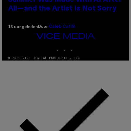
Summer Was Made With AI After
All—and the Artist Is Not Sorry
Door
13 uur geleden
Caleb Catlin
VICE
MEDIA
INSTAGRAM
TIKTOK
YOUTUBE
© 2026 VICE DIGITAL PUBLISHING, LLC