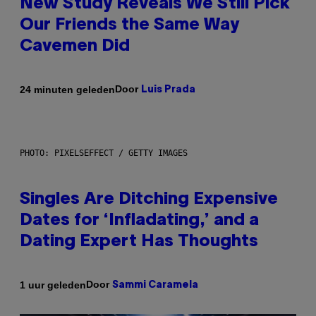
New Study Reveals We Still Pick
Our Friends the Same Way
Cavemen Did
Door
24 minuten geleden
Luis Prada
PHOTO: PIXELSEFFECT / GETTY IMAGES
Singles Are Ditching Expensive
Dates for ‘Infladating,’ and a
Dating Expert Has Thoughts
Door
1 uur geleden
Sammi Caramela