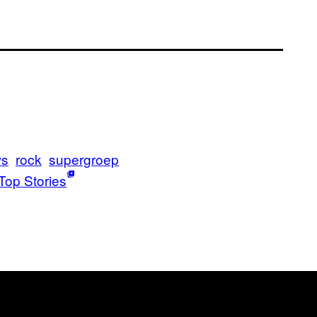
ws
rock
supergroep
Top Stories