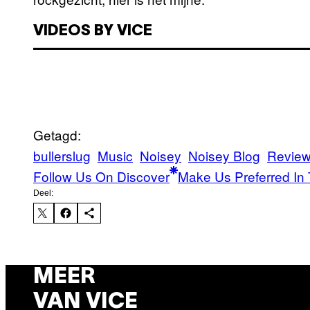
VIDEOS BY VICE
Getagd:
bullerslug
Music
Noisey
Noisey Blog
Revie
Follow Us On Discover
Make Us Preferred In 
Deel:
MEER
VAN VICE