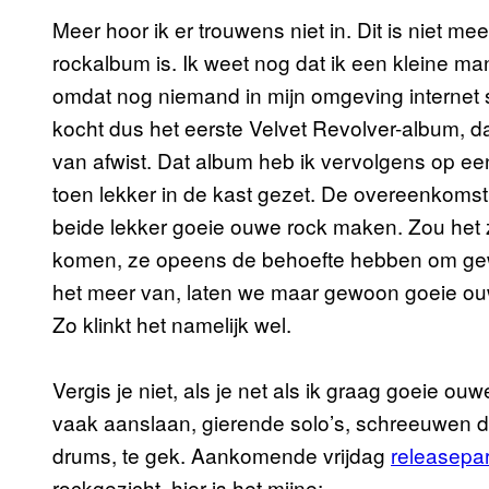
Meer hoor ik er trouwens niet in. Dit is niet m
rockalbum is. Ik weet nog dat ik een kleine m
omdat nog niemand in mijn omgeving internet sn
kocht dus het eerste Velvet Revolver-album, d
van afwist. Dat album heb ik vervolgens op 
toen lekker in de kast gezet. De overeenkomst 
beide lekker goeie ouwe rock maken. Zou het zo
komen, ze opeens de behoefte hebben om gew
het meer van, laten we maar gewoon goeie ouw
Zo klinkt het namelijk wel.
Vergis je niet, als je net als ik graag goeie ouw
vaak aanslaan, gierende solo’s, schreeuwen
drums, te gek. Aankomende vrijdag
releasepar
rockgezicht, hier is het mijne: