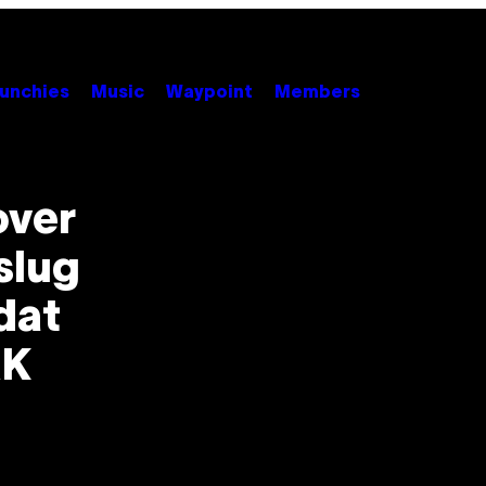
unchies
Music
Waypoint
Members
over
slug
dat
AK