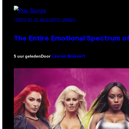
(PHOTO BY JO HALE/GETTY IMAGES)
The Entire Emotional Spectrum of
Door
5 uur geleden
Lauren Boisvert