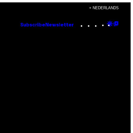
+ NEDERLANDS
Instagram
TikTok
YouTube
Google
Goog
Subscribe
Newsletter
Discove
Top
Posts