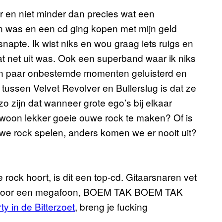
eer en niet minder dan precies wat een
an was en een cd ging kopen met mijn geld
apte. Ik wist niks en wou graag iets ruigs en
at net uit was. Ook een superband waar ik niks
een paar onbestemde momenten geluisterd en
tussen Velvet Revolver en Bullerslug is dat ze
 zijn dat wanneer grote ego’s bij elkaar
oon lekker goeie ouwe rock te maken? Of is
e rock spelen, anders komen we er nooit uit?
e rock hoort, is dit een top-cd. Gitaarsnaren vet
 door een megafoon,
BOEM TAK BOEM TAK
ty in de Bitterzoet
, breng je fucking