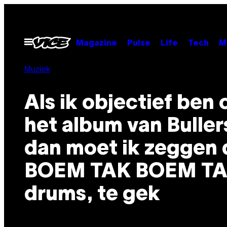
Ga
naar
de
Open
Magazine
Pulse
Life
Tech
M
menu
inhoud
Muziek
Als ik objectief ben 
het album van Buller
dan moet ik zeggen 
BOEM TAK BOEM T
drums, te gek