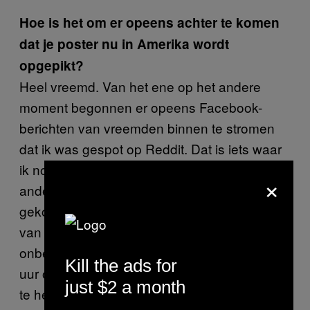
Hoe is het om er opeens achter te komen
dat je poster nu in Amerika wordt
opgepikt?
Heel vreemd. Van het ene op het andere
moment begonnen er opeens Facebook-
berichten van vreemden binnen te stromen
dat ik was gespot op Reddit. Dat is iets waar
ik nog steeds erg dankbaar voor ben, want
×
anders was ik er waarschijnlijk nooit achter
gekomen. Eenmaal op Reddit bleek de foto
van mijn poster, genomen door een
onbekende in de Affiche Galerie, al twintig
Kill the ads for
uur online te staan en al ruim 5.500 upvotes
just $2 a month
te hebben – panisch heb ik een van mijn