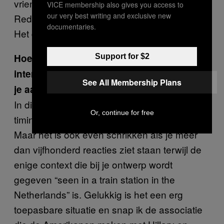
vrienden geappt die beter bekend is met
VICE membership also gives you access to
our very best writing and exclusive new
Reddit om er zeker van te zijn wat dit inhield.
documentaries.
Het duurde even voordat het inzonk.
Hoe is het als grafisch ontwerper als het
Support for $2
internet opeens met een oud ontwerp van
See All Membership Plans
je aan de haal gaat?
In dit geval pakt het heel mooi uit, gezien de
Or, continue for free
timing van de Amerikaanse verkiezingen.
Maar het is ook even schrikken als je meer
dan vijfhonderd reacties ziet staan terwijl de
enige context die bij je ontwerp wordt
gegeven “seen in a train station in the
Netherlands” is. Gelukkig is het een erg
toepasbare situatie en snap ik de associatie