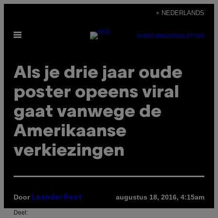
Ga
+ NEDERLANDS
naar
Open
de
SUBSCRIBE
NEWSLETTER
menu
inhoud
Als je drie jaar oude
poster opeens viral
gaat vanwege de
Amerikaanse
verkiezingen
Door
augustus 18, 2016, 4:15am
Leander Roet
Deel: