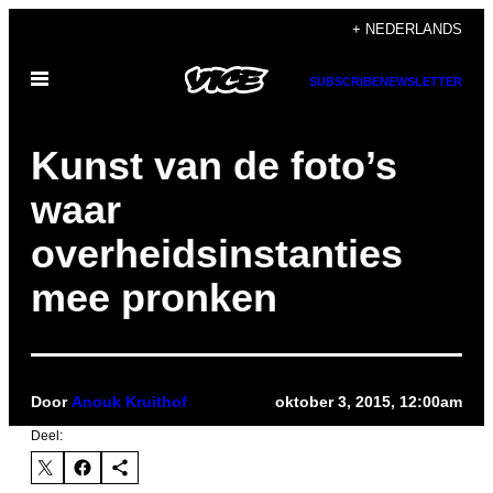
Ga
+ NEDERLANDS
naar
Open
de
SUBSCRIBE
NEWSLETTER
menu
inhoud
Kunst van de foto’s
waar
overheidsinstanties
mee pronken
Door
Anouk Kruithof
oktober 3, 2015, 12:00am
Deel: