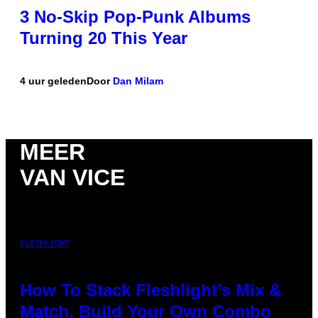
3 No-Skip Pop-Punk Albums
Turning 20 This Year
4 uur geleden
Door
Dan Milam
MEER
VAN VICE
FLESHLIGHT
How To Stack Fleshlight’s Mix &
Match, Build Your Own Combo