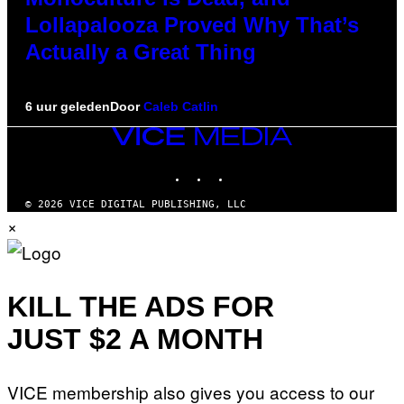
Lollapalooza Proved Why That’s
Actually a Great Thing
6 uur geleden
Door
Caleb Catlin
VICE
MEDIA
INSTAGRAM
TIKTOK
YOUTUBE
© 2026 VICE DIGITAL PUBLISHING, LLC
×
KILL THE ADS FOR
JUST $2 A MONTH
VICE membership also gives you access to our