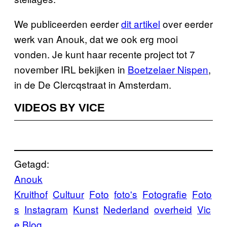
We publiceerden eerder
dit artikel
over eerder
werk van Anouk, dat we ook erg mooi
vonden. Je kunt haar recente project tot 7
november IRL bekijken in
Boetzelaer Nispen
,
in de De Clercqstraat in Amsterdam.
VIDEOS BY VICE
Getagd:
Anouk
Kruithof
Cultuur
Foto
foto's
Fotografie
Foto
s
Instagram
Kunst
Nederland
overheid
Vic
e Blog