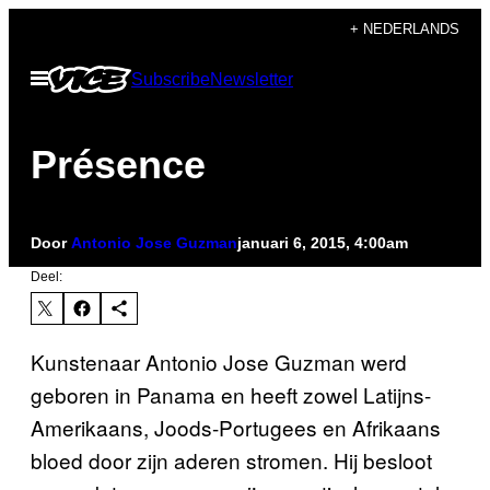
Ga
+ NEDERLANDS
naar
Open
Subscribe
Newsletter
de
menu
inhoud
Présence
Door
Antonio Jose Guzman
januari 6, 2015, 4:00am
Deel:
Kunstenaar Antonio Jose Guzman werd
geboren in Panama en heeft zowel Latijns-
Amerikaans, Joods-Portugees en Afrikaans
bloed door zijn aderen stromen. Hij besloot