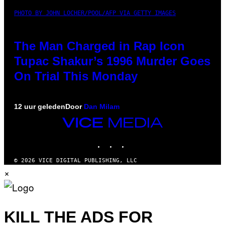
PHOTO BY JOHN LOCHER/POOL/AFP VIA GETTY IMAGES
The Man Charged in Rap Icon
Tupac Shakur’s 1996 Murder Goes
On Trial This Monday
12 uur geleden
Door
Dan Milam
VICE
MEDIA
INSTAGRAM
TIKTOK
YOUTUBE
© 2026 VICE DIGITAL PUBLISHING, LLC
×
KILL THE ADS FOR