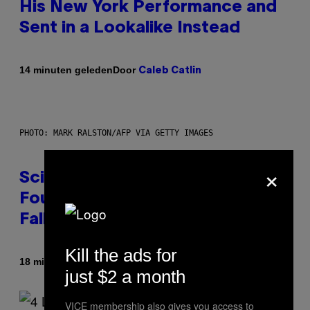
His New York Performance and
Sent in a Lookalike Instead
Door
14 minuten geleden
Caleb Catlin
PHOTO: MARK RALSTON/AFP VIA GETTY IMAGES
×
Scientists May Have Finally
Found Where Antarctica’s Blood
Falls Comes From
Kill the ads for
Door
18 minuten geleden
Luis Prada
just $2 a month
VICE membership also gives you access to