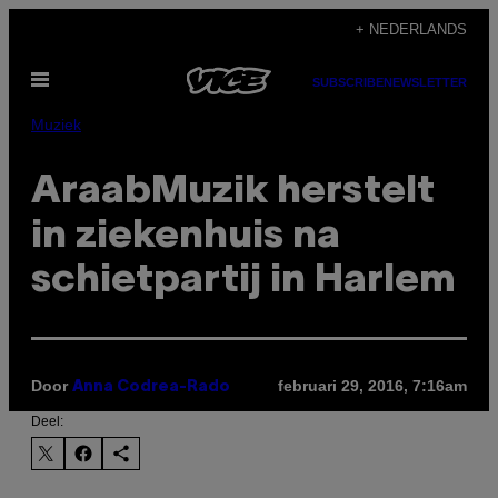
Ga
+ NEDERLANDS
naar
Open
de
SUBSCRIBE
NEWSLETTER
menu
inhoud
Muziek
AraabMuzik herstelt
in ziekenhuis na
schietpartij in Harlem
Door
februari 29, 2016, 7:16am
Anna Codrea-Rado
Deel: