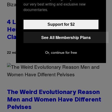
our very best writing and exclusive new
documentaries.
4 Lemurs Died From Human
Support for $2
Herpes After a Bizarre Yoga
See All Membership Plans
Class Exposure
Door
Or, continue for free
22 minuten geleden
Luis Prada
The Weird Evolutionary Reason
Men and Women Have Different
Pelvises