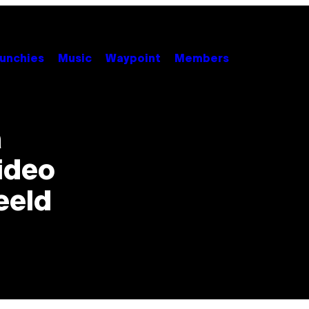
unchies
Music
Waypoint
Members
a
ideo
eeld