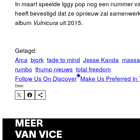
In maart speelde Iggy pop nog een nummer van
heeft bevestigd dat ze opnieuw zal samenwer
album
uit 2015.
Vulnicura
Getagd:
Arca
bjork
fade to mind
Jesse Kanda
massa
rumbo
thump nieuws
total freedom
Follow Us On Discover
Make Us Preferred In 
Deel:
MEER
VAN VICE