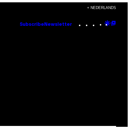
+ NEDERLANDS
Instagram
TikTok
YouTube
Google
Goog
Subscribe
Newsletter
Discove
Top
Posts