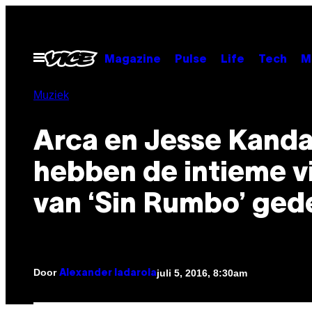
Ga
naar
de
Open
Magazine
Pulse
Life
Tech
M
menu
inhoud
Muziek
Arca en Jesse Kand
hebben de intieme v
van ‘Sin Rumbo’ ged
Door
juli 5, 2016, 8:30am
Alexander Iadarola