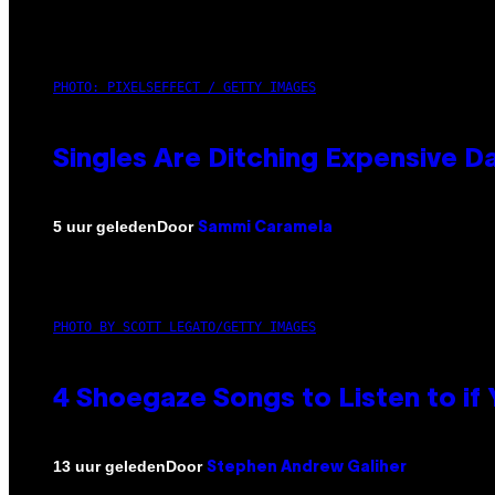
PHOTO: PIXELSEFFECT / GETTY IMAGES
Singles Are Ditching Expensive Da
Door
5 uur geleden
Sammi Caramela
PHOTO BY SCOTT LEGATO/GETTY IMAGES
4 Shoegaze Songs to Listen to if
Door
13 uur geleden
Stephen Andrew Galiher