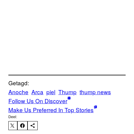
Getagd:
Anoche
Arca
piel
Thump
thump news
Follow Us On Discover
Make Us Preferred In Top Stories
Deel: