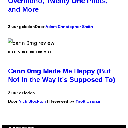
Overmono, Twenty One Pilots,
and More
2 uur geleden
Door
Adam Christopher Smith
NICK STOCKTON FOR VICE
Cann 0mg Made Me Happy (But
Not In the Way It’s Supposed To)
2 uur geleden
Door
Nick Stockton
| Reviewed by
Ysolt Usigan