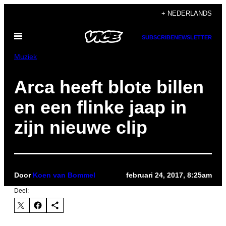
Ga
+ NEDERLANDS
naar
Open
de
SUBSCRIBE
NEWSLETTER
menu
inhoud
Muziek
Arca heeft blote billen
en een flinke jaap in
zijn nieuwe clip
Door
Koen van Bommel
februari 24, 2017, 8:25am
Deel: