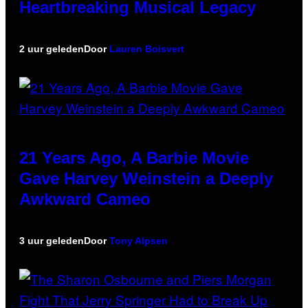
Heartbreaking Musical Legacy
2 uur geleden
Door
Lauren Boisvert
21 Years Ago, A Barbie Movie
Gave Harvey Weinstein a Deeply
Awkward Cameo
3 uur geleden
Door
Tony Alpsen