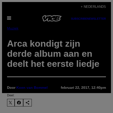
Ga
+ NEDERLANDS
naar
Open
de
SUBSCRIBE
NEWSLETTER
menu
inhoud
Muziek
Arca kondigt zijn
derde album aan en
deelt het eerste liedje
Door
Koen van Bommel
februari 22, 2017, 12:40pm
Deel: