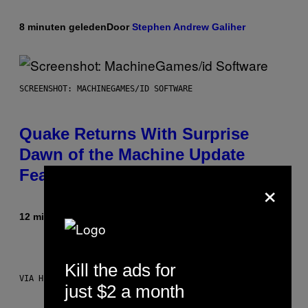
8 minuten geleden
Door
Stephen Andrew Galiher
SCREENSHOT: MACHINEGAMES/ID SOFTWARE
Quake Returns With Surprise
Dawn of the Machine Update
Featuring 19 New Maps
×
12 minuten geleden
Door
Denny Connolly
Kill the ads for
VIA HISENSE
just $2 a month