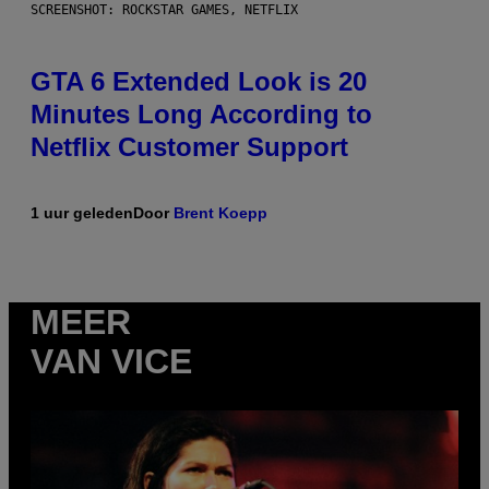
SCREENSHOT: ROCKSTAR GAMES, NETFLIX
GTA 6 Extended Look is 20
Minutes Long According to
Netflix Customer Support
1 uur geleden
Door
Brent Koepp
MEER
VAN VICE