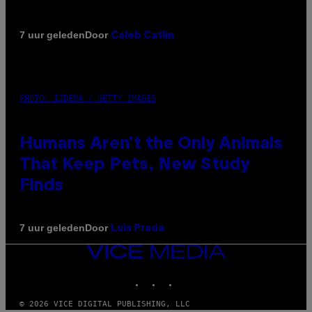
Door
7 uur geleden
Caleb Catlin
PHOTO: IJDEMA / GETTY IMAGES
Humans Aren’t the Only Animals
That Keep Pets, New Study
Finds
Door
7 uur geleden
Luis Prada
VICE
MEDIA
INSTAGRAM
TIKTOK
YOUTUBE
© 2026 VICE DIGITAL PUBLISHING, LLC