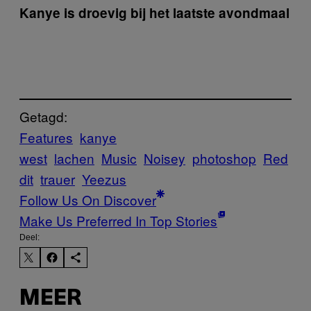
Kanye is droevig bij het laatste avondmaal
Getagd:
Features
kanye
west
lachen
Music
Noisey
photoshop
Red
dit
trauer
Yeezus
Follow Us On Discover
Make Us Preferred In Top Stories
Deel:
MEER