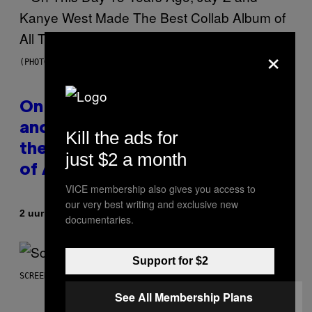
×
(PHOTO BY DANIEL BOCZARSKI/GETTY IMAGES FOR VEVO)
On This Day 15 Years Ago, Jay-Z
and Kanye West Dropped One of
Kill the ads for
the Best Collaborative Albums
just $2 a month
of All Time
VICE membership also gives you access to
our very best writing and exclusive new
Door
2 uur geleden
Caleb Catlin
documentaries.
Support for $2
SCREENSHOT: NETEASE
See All Membership Plans