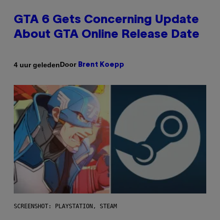
GTA 6 Gets Concerning Update
About GTA Online Release Date
Door
4 uur geleden
Brent Koepp
SCREENSHOT: PLAYSTATION, STEAM