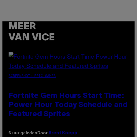
MEER
VAN VICE
SCREENSHOT: EPIC GAMES
Fortnite Gem Hours Start Time:
Power Hour Today Schedule and
Featured Sprites
Door
6 uur geleden
Brent Koepp