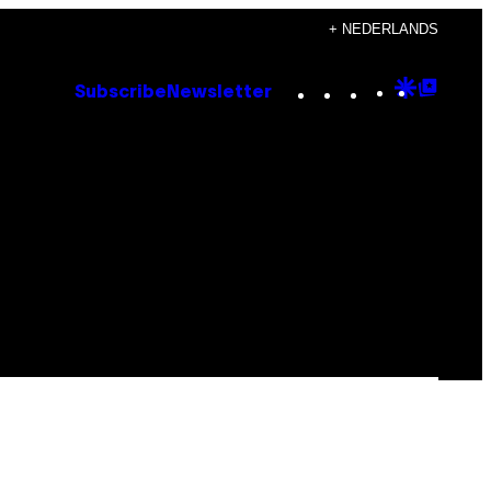
+ NEDERLANDS
Instagram
TikTok
YouTube
Google
Goog
Subscribe
Newsletter
Discove
Top
Posts