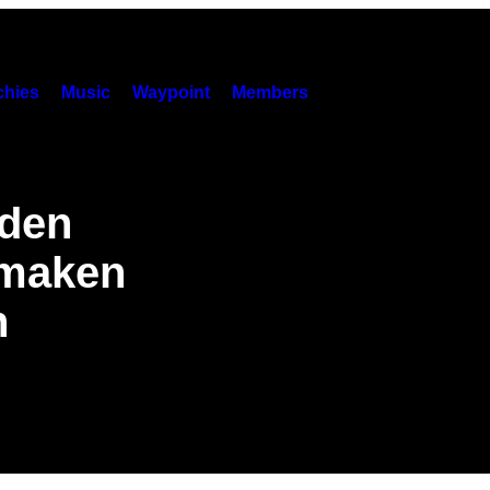
hies
Music
Waypoint
Members
oden
 maken
n