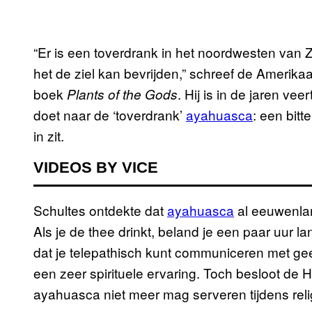
“Er is een toverdrank in het noordwesten van
het de ziel kan bevrijden,” schreef de Amerika
boek
. Hij is in de jaren ve
Plants of the Gods
doet naar de ‘toverdrank’
ayahuasca
: een bit
in zit.
VIDEOS BY VICE
Schultes ontdekte dat
ayahuasca
al eeuwenla
Als je de thee drinkt, beland je een paar uur la
dat je telepathisch kunt communiceren met ge
een zeer spirituele ervaring. Toch besloot d
ayahuasca niet meer mag serveren tijdens rel