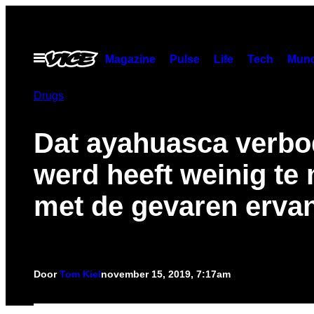
Ga
naar
de
Open
Magazine
Pulse
Life
Tech
Munc
menu
inhoud
Drugs
Dat ayahuasca verb
werd heeft weinig te
met de gevaren erva
Door
Tom Kiel
november 15, 2019, 7:17am