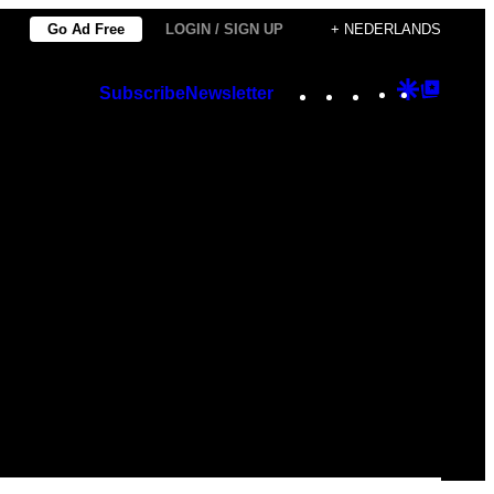
Go Ad Free
LOGIN / SIGN UP
+ NEDERLANDS
Instagram
TikTok
YouTube
Google
Googl
Subscribe
Newsletter
Discover
Top
Posts