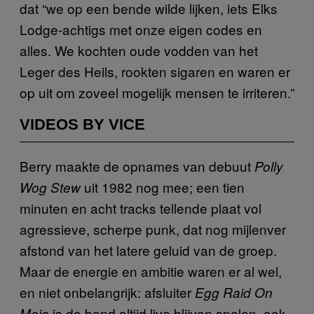
dat “we op een bende wilde lijken, iets Elks
Lodge-achtigs met onze eigen codes en
alles. We kochten oude vodden van het
Leger des Heils, rookten sigaren en waren er
op uit om zoveel mogelijk mensen te irriteren.”
VIDEOS BY VICE
Berry maakte de opnames van debuut
Polly
uit 1982 nog mee; een tien
Wog Stew
minuten en acht tracks tellende plaat vol
agressieve, scherpe punk, dat nog mijlenver
afstond van het latere geluid van de groep.
Maar de energie en ambitie waren er al wel,
en niet onbelangrijk: afsluiter
Egg Raid On
is de band altijd live blijven spelen, ook
Mojo