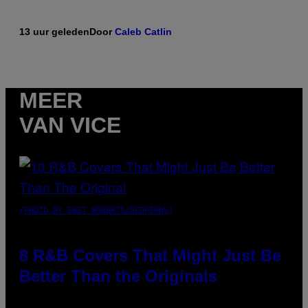
13 uur geleden
Door
Caleb Catlin
MEER
VAN VICE
(PHOTO BY EBET ROBERTS/REDFERNS)
8 R&B Covers That Might Just Be
Better Than the Originals