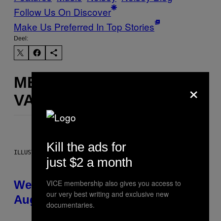
Follow Us On Discover
Make Us Preferred In Top Stories
Deel:
MEER
×
VAN DIT
Kill the ads for
ILLUSTRATION BY REESA
just $2 a month
VICE membership also gives you access to
Weekly Horoscope: August 9-
our very best writing and exclusive new
August 15
documentaries.