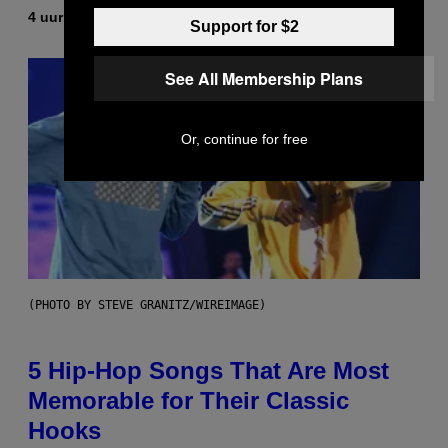
4 uur geleden
Door
Ashley Fike
Support for $2
See All Membership Plans
Or, continue for free
(PHOTO BY STEVE GRANITZ/WIREIMAGE)
5 Hip-Hop Songs That Are Most
Memorable for Their Classic
Hooks