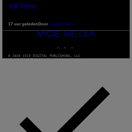
All Time
17 uur geleden
Door
Caleb Catlin
VICE
MEDIA
INSTAGRAM
TIKTOK
YOUTUBE
© 2026 VICE DIGITAL PUBLISHING, LLC