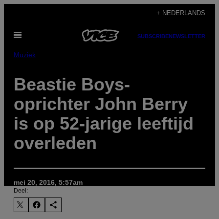
Ga
+ NEDERLANDS
naar
Open
de
SUBSCRIBE
NEWSLETTER
menu
inhoud
Muziek
Beastie Boys-
oprichter John Berry
is op 52-jarige leeftijd
overleden
mei 20, 2016, 5:57am
Deel: