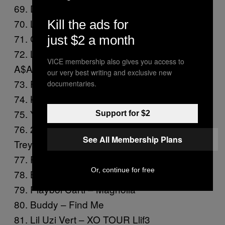
69. Drake – Fake Love
70. Leafs – Alright
Kill the ads for
71. Cassie – Love a Loser
just $2 a month
72. Lana Del Rey – Summer Bummer ft.
VICE membership also gives you access to
A$AP Rocky & Playboi Carti
our very best writing and exclusive new
73. Future – Mask Off
documentaries.
74. Kendrick Lamar – Humble
75. Yo Gotti – Rake It Up
Support for $2
76. 2 Chainz – It’s a Vibe ft. Ty Dolla $ign,
See All Membership Plans
Trey Songz & Jhené Aiko
77. Post Malone – rockstar
Or, continue for free
78. Big Sean – Bounce Back
79. Playboi Carti – Magnolia
80. Buddy – Find Me
81. Lil Uzi Vert – XO TOUR Llif3