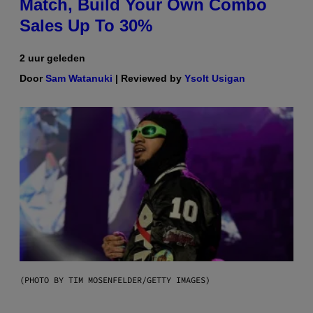
Match, Build Your Own Combo
Sales Up To 30%
2 uur geleden
Door
Sam Watanuki
| Reviewed by
Ysolt Usigan
(PHOTO BY TIM MOSENFELDER/GETTY IMAGES)