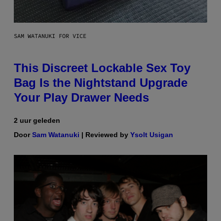
SAM WATANUKI FOR VICE
This Discreet Lockable Sex Toy
Bag Is the Nightstand Upgrade
Your Play Drawer Needs
2 uur geleden
Door
Sam Watanuki
| Reviewed by
Ysolt Usigan