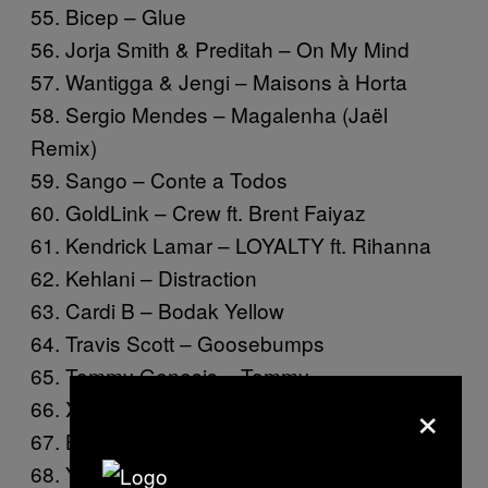
55. Bicep – Glue
56. Jorja Smith & Preditah – On My Mind
57. Wantigga & Jengi – Maisons à Horta
58. Sergio Mendes – Magalenha (Jaël
Remix)
59. Sango – Conte a Todos
60. GoldLink – Crew ft. Brent Faiyaz
61. Kendrick Lamar – LOYALTY ft. Rihanna
62. Kehlani – Distraction
63. Cardi B – Bodak Yellow
64. Travis Scott – Goosebumps
65. Tommy Genesis – Tommy
×
66. XXXtentacion – Look At Me
67. Big Shaq – Man’s Not Hot
68. Yung Nnelg – Voor Je Love