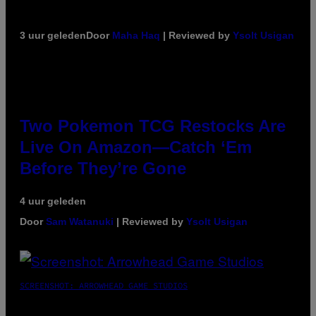
3 uur geleden
Door
Maha Haq
| Reviewed by
Ysolt Usigan
Two Pokemon TCG Restocks Are
Live On Amazon—Catch ‘Em
Before They’re Gone
4 uur geleden
Door
Sam Watanuki
| Reviewed by
Ysolt Usigan
SCREENSHOT: ARROWHEAD GAME STUDIOS