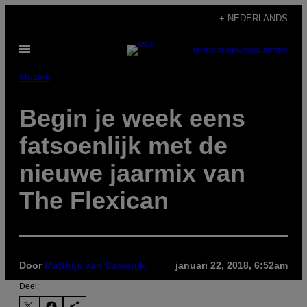
Ga
+ NEDERLANDS
naar
Open
de
SUBSCRIBE
NEWSLETTER
menu
inhoud
Muziek
Begin je week eens
fatsoenlijk met de
nieuwe jaarmix van
The Flexican
Door
Matthijs van Camerijk
januari 22, 2018, 6:52am
Deel: