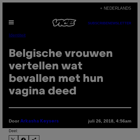
Ga
+ NEDERLANDS
naar
Open
de
SUBSCRIBE
NEWSLETTER
menu
inhoud
Identiteit
Belgische vrouwen
vertellen wat
bevallen met hun
vagina deed
Door
juli 26, 2018, 4:56am
Arkasha Keysers
Deel: