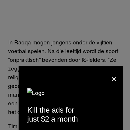
In Raqqa mogen jongens onder de vijftien
voetbal spelen. Na die leeftijd wordt de sport
“onpraktisch” bevonden door IS-leiders. “Ze
zeggen dat het volwassenen afleidt van hun
×
religieuze verantwoordelijkheden en
gebeden,” zegt Tim. “Het weerhoudt sommige
mannen er niet van om soms toch gewoon
een balletje te trappen in de stad, maar dan in
Kill the ads for
het geheim, ver weg van de ogen van IS.”
just $2 a month
Tim was getuige van meerdere gewelddadige