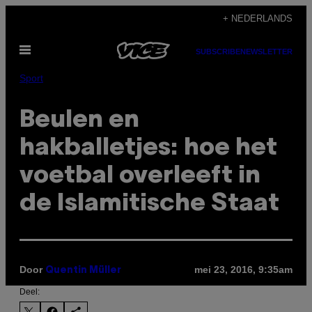
Ga
+ NEDERLANDS
naar
Open
de
SUBSCRIBE
NEWSLETTER
menu
inhoud
Sport
Beulen en
hakballetjes: hoe het
voetbal overleeft in
de Islamitische Staat
Door
mei 23, 2016, 9:35am
Quentin Müller
Deel: