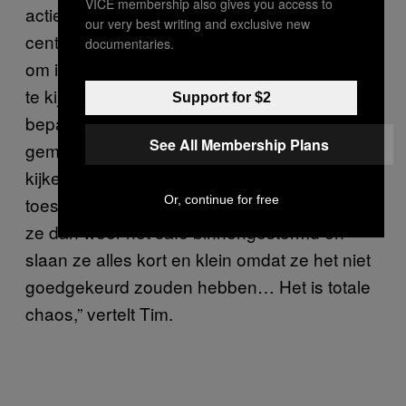
VICE membership also gives you access to
acties tegen lokale inwoners die in het
our very best writing and exclusive new
centrum van de stad waren samengekomen
documentaries.
om in een café naar een belangrijke wedstrijd
te kijken. Vreemd genoeg wordt er voor
Support for $2
bepaalde wedstrijden soms een uitzondering
See All Membership Plans
gemaakt, vertelt hij. “Je kunt niet vrij voetbal
kijken – maar soms geven ze ons
Or, continue for free
toestemming. Op andere momenten komen
ze dan weer het café binnengestormd en
slaan ze alles kort en klein omdat ze het niet
goedgekeurd zouden hebben… Het is totale
chaos,” vertelt Tim.