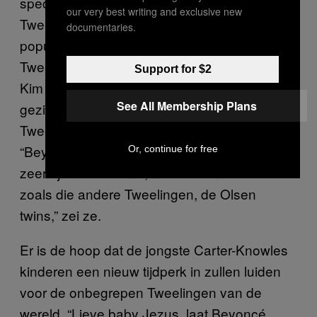
specialiseert in celebritycultuur en die ook
our very best writing and exclusive new
Tweelingen is, benadrukt dat heel veel
documentaries.
populaire kinderen van beroemdheden
Tweelingen zijn. North West, de dochter van
Support for $2
Kim Kardashian en Kanye West, is objectief
See All Membership Plans
gezien het schattigste kind ooit. Zij is
Tweelingen, net als de Olsen twins.
“Beyoncé’s baby’s worden later waarschijnlijk
Or, continue for free
zeer rijk en beroemd, net als hun ouders – of
zoals die andere Tweelingen, de Olsen
twins,” zei ze.
Er is de hoop dat de jongste Carter-Knowles
kinderen een nieuw tijdperk in zullen luiden
voor de onbegrepen Tweelingen van de
wereld. “Lieve baby Jezus, laat Beyoncé