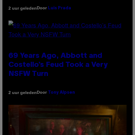
Door
2 uur geleden
Luis Prada
69 Years Ago, Abbott and
Costello’s Feud Took a Very
NSFW Turn
Door
2 uur geleden
Tony Alpsen