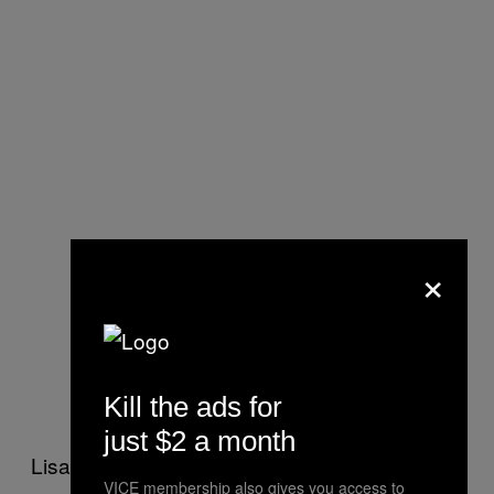
×
Kill the ads for
just $2 a month
Lisa Stardust, een astroloog die zich
VICE membership also gives you access to