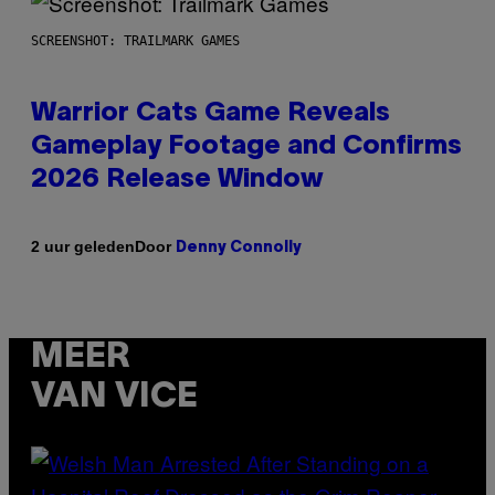
SCREENSHOT: TRAILMARK GAMES
Warrior Cats Game Reveals
Gameplay Footage and Confirms
2026 Release Window
Door
2 uur geleden
Denny Connolly
MEER
VAN VICE