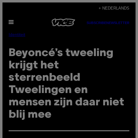
Ga
+ NEDERLANDS
naar
Open
de
SUBSCRIBE
NEWSLETTER
menu
inhoud
Identiteit
Beyoncé’s tweeling
krijgt het
sterrenbeeld
Tweelingen en
mensen zijn daar niet
blij mee