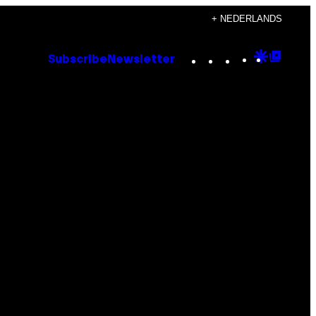
+ NEDERLANDS
Instagram
TikTok
YouTube
Google
Goog
Subscribe
Newsletter
Discove
Top
Posts