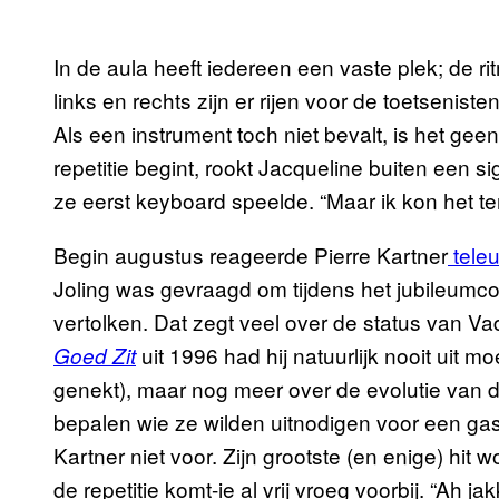
In de aula heeft iedereen een vaste plek; de r
links en rechts zijn er rijen voor de toetsenis
Als een instrument toch niet bevalt, is het ge
repetitie begint, rookt Jacqueline buiten een si
ze eerst keyboard speelde. “Maar ik kon het te
Begin augustus reageerde Pierre Kartner
teleu
Joling was gevraagd om tijdens het jubileumc
vertolken. Dat zegt veel over de status van Va
uit 1996 had hij natuurlijk nooit uit mo
Goed Zit
genekt), maar nog meer over de evolutie van 
bepalen wie ze wilden uitnodigen voor een ga
Kartner niet voor. Zijn grootste (en enige) hit 
de repetitie komt-ie al vrij vroeg voorbij. “Ah 