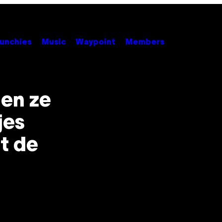
unchies
Music
Waypoint
Members
len ze
jes
it de