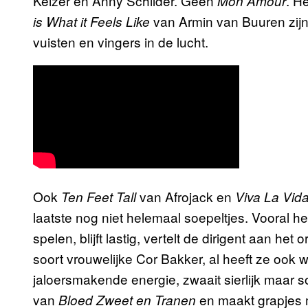
Keizer en Anny Schilder. Geen
. H
Mon Amour
van Armin van Buuren zijn
is What it Feels Like
vuisten en vingers in de lucht.
Ook
van Afrojack en
Ten Feet Tall
Viva La Vid
laatste nog niet helemaal soepeltjes. Vooral he
spelen, blijft lastig, vertelt de dirigent aan het
soort vrouwelijke Cor Bakker, al heeft ze ook
jaloersmakende energie, zwaait sierlijk maar 
van
en maakt grapjes m
Bloed Zweet en Tranen