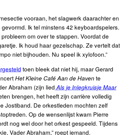
itmesectie vooraan, het slagwerk daarachter en
ten gevormd. Ik tel minstens 42 keyboardspelers.
en probleem om over te stappen. Voordat de
garetje. Ik houd haar gezelschap. Ze vertelt dat
mpo niet bijhouden. Nu speel ik xylofoon.”
rgesteld
toen bleek dat niet hij, maar Gerard
oncert
te
Het Kleine Café Aan de Haven
der Abraham (zijn lied
Als je Inlegkruisje Maar
eten brengen, het heeft zijn carrière volledig
de Jostiband. De orkestleden mochten zelf
stoptreden. Op de wensenlijst kwam Pierre
wordt nog wel door het orkest gespeeld. Tijdens
jakkie, Vader Abraham,” roept iemand.