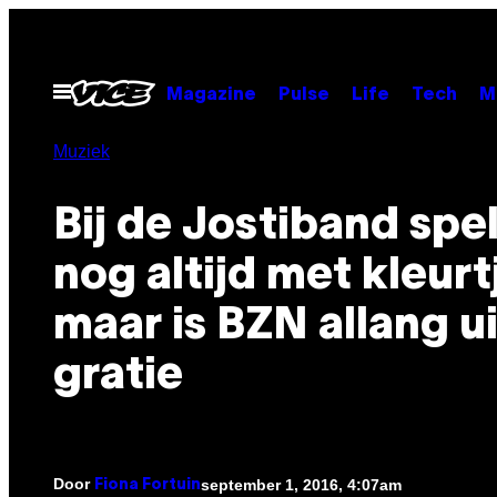
Ga
naar
de
Open
Magazine
Pulse
Life
Tech
M
menu
inhoud
Muziek
Bij de Jostiband spe
nog altijd met kleurt
maar is BZN allang u
gratie
Door
september 1, 2016, 4:07am
Fiona Fortuin