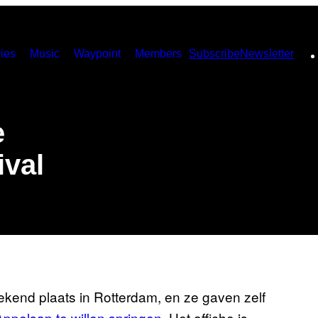
ies
Music
Waypoint
Members
Subscribe
Newsletter
e
ival
eekend plaats in Rotterdam, en ze gaven zelf
ppelsap te willen springen
. Het affiche is