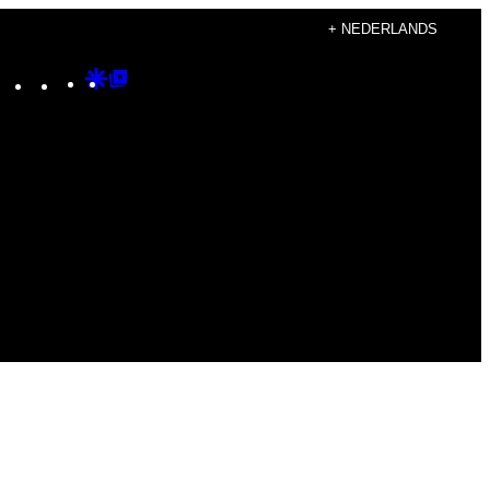
+ NEDERLANDS
Instagram
TikTok
YouTube
Google
Google
Discover
Top
Posts