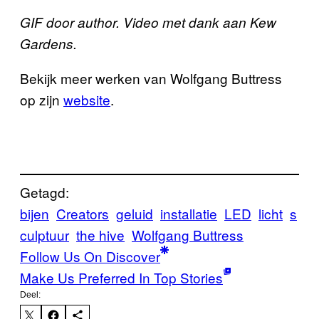
GIF door author.
Video met dank aan Kew
Gardens.
Bekijk meer werken van Wolfgang Buttress
op zijn
website
.
Getagd:
bijen
Creators
geluid
installatie
LED
licht
s
culptuur
the hive
Wolfgang Buttress
Follow Us On Discover
Make Us Preferred In Top Stories
Deel: