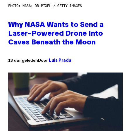
PHOTO: NASA; DR PIXEL / GETTY IMAGES
Why NASA Wants to Send a
Laser-Powered Drone Into
Caves Beneath the Moon
Door
13 uur geleden
Luis Prada