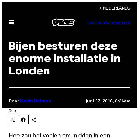
Ga
+ NEDERLANDS
naar
Open
de
SUBSCRIBE
NEWSLETTER
menu
inhoud
Bijen besturen deze
enorme installatie in
Londen
Door
juni 27, 2016, 6:26am
Kevin Holmes
Deel:
Hoe zou het voelen om midden in een