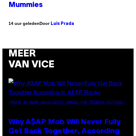
Mummies
Door
14 uur geleden
Luis Prada
MEER
VAN VICE
(PHOTO BY NOAM GALAI/GETTY IMAGES FOR TRIBECA FESTIVAL)
Why A$AP Mob Will Never Fully
Get Back Together, According