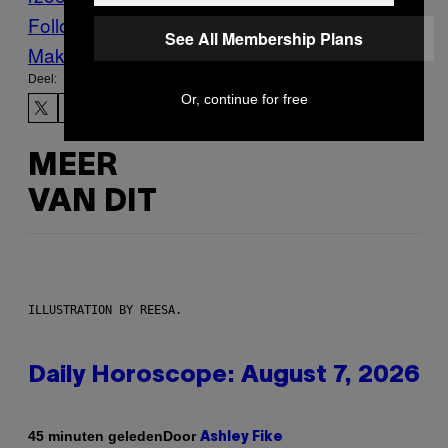
Follow Us On Discover
See All Membership Plans
Make Us Preferred In Top Stories
Deel:
Or, continue for free
MEER
VAN DIT
ILLUSTRATION BY REESA.
Daily Horoscope: August 7, 2026
Door
45 minuten geleden
Ashley Fike