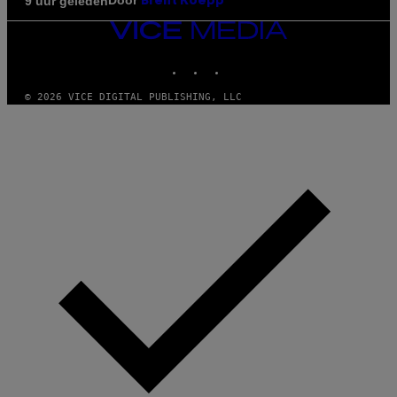
Door
9 uur geleden
Brent Koepp
VICE
MEDIA
INSTAGRAM
TIKTOK
YOUTUBE
© 2026 VICE DIGITAL PUBLISHING, LLC