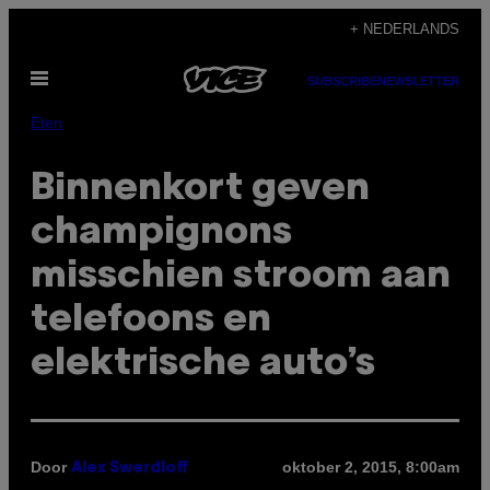
Ga
+ NEDERLANDS
naar
Open
de
SUBSCRIBE
NEWSLETTER
menu
inhoud
Eten
Binnenkort geven
champignons
misschien stroom aan
telefoons en
elektrische auto’s
Door
oktober 2, 2015, 8:00am
Alex Swerdloff