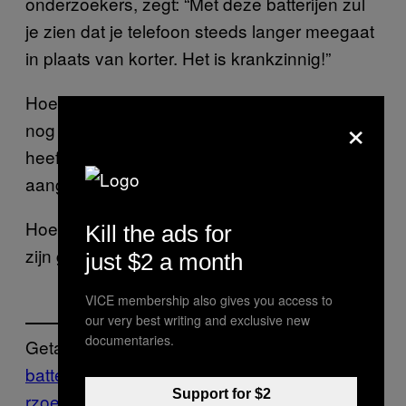
onderzoekers, zegt: “Met deze batterijen zul
je zien dat je telefoon steeds langer meegaat
in plaats van korter. Het is krankzinnig!”
Hoewel de batterij van de wetenschappers
×
nog in een vroeg ontwikkelingsstadium is,
heeft het team al wel een octrooibescherming
aangevraagd.
Hoe meer je er over nadenkt, champignons
Kill the ads for
zijn geweldig.
just $2 a month
VICE membership also gives you access to
our very best writing and exclusive new
documentaries.
Getagd:
batterij
champignons
Food
Munchies
onde
Support for $2
rzoek
paddenstoelen
weten
wetenschap