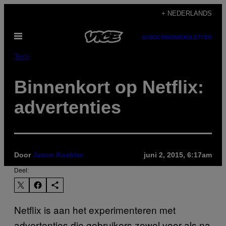
Ga
+ NEDERLANDS
naar
Open
de
SUBSCRIBE
NEWSLETTER
menu
inhoud
Tech
Binnenkort op Netflix:
advertenties
Door
Jason Koebler
juni 2, 2015, 6:17am
Deel:
Netflix is aan het experimenteren met
advertenties die gebruikers zowel voor als na