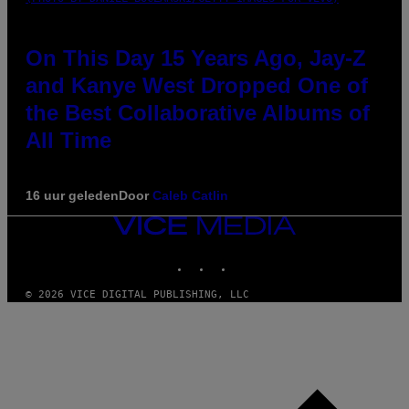
On This Day 15 Years Ago, Jay-Z
and Kanye West Dropped One of
the Best Collaborative Albums of
All Time
16 uur geleden
Door
Caleb Catlin
VICE
MEDIA
INSTAGRAM
TIKTOK
YOUTUBE
© 2026 VICE DIGITAL PUBLISHING, LLC