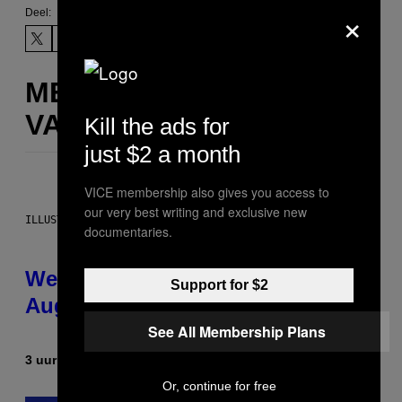
×
Deel:
MEER
VAN DIT
Kill the ads for
just $2 a month
VICE membership also gives you access to
our very best writing and exclusive new
ILLUSTRATION BY REESA
documentaries.
Weekly Horoscope: August 9-
Support for $2
August 15
See All Membership Plans
3 uur geleden
Door
Ashley Fike
Or, continue for free