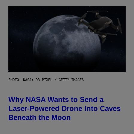
PHOTO: NASA; DR PIXEL / GETTY IMAGES
Why NASA Wants to Send a
Laser-Powered Drone Into Caves
Beneath the Moon