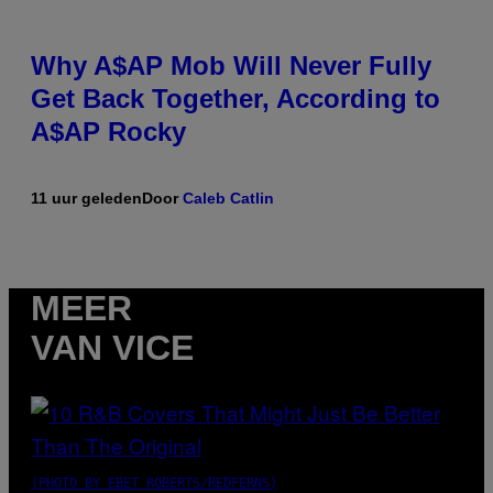
Why A$AP Mob Will Never Fully
Get Back Together, According to
A$AP Rocky
11 uur geleden
Door
Caleb Catlin
MEER
VAN VICE
(PHOTO BY EBET ROBERTS/REDFERNS)