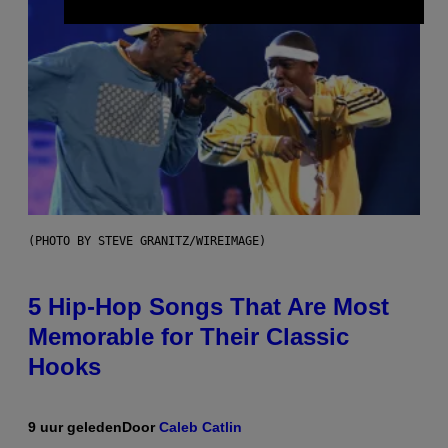
(PHOTO BY STEVE GRANITZ/WIREIMAGE)
5 Hip-Hop Songs That Are Most
Memorable for Their Classic
Hooks
9 uur geleden
Door
Caleb Catlin