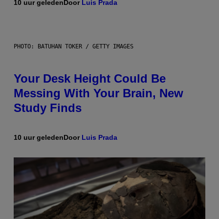
10 uur geleden
Door
Luis Prada
PHOTO: BATUHAN TOKER / GETTY IMAGES
Your Desk Height Could Be
Messing With Your Brain, New
Study Finds
10 uur geleden
Door
Luis Prada