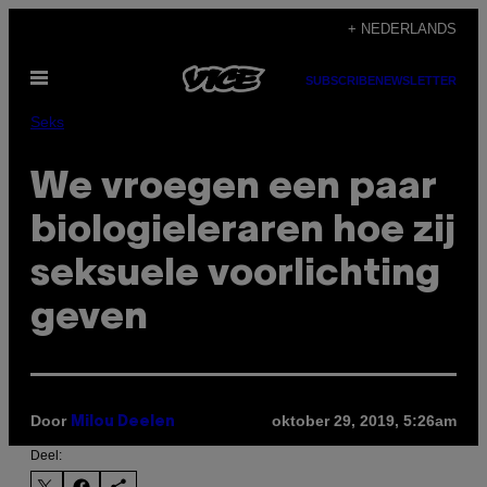
Ga
+ NEDERLANDS
naar
Open
de
SUBSCRIBE
NEWSLETTER
menu
inhoud
Seks
We vroegen een paar
biologieleraren hoe zij
seksuele voorlichting
geven
Door
oktober 29, 2019, 5:26am
Milou Deelen
Deel: