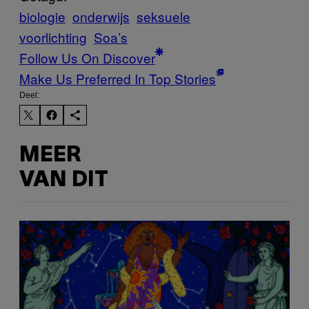
biologie
onderwijs
seksuele
voorlichting
Soa’s
Follow Us On Discover
Make Us Preferred In Top Stories
Deel:
MEER
VAN DIT