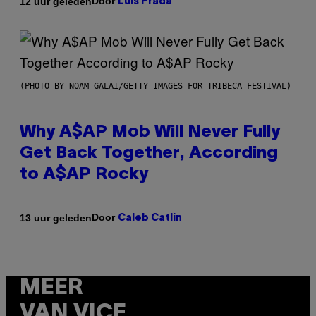
Door
12 uur geleden
Luis Prada
(PHOTO BY NOAM GALAI/GETTY IMAGES FOR TRIBECA FESTIVAL)
Why A$AP Mob Will Never Fully
Get Back Together, According
to A$AP Rocky
Door
13 uur geleden
Caleb Catlin
MEER
VAN VICE