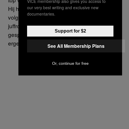
VICE membership also gives you access to
our very best writing and exclusive new
Hij had geen idee. Ik zei dat-ie dat de
documentaries.
volgende keer moest vragen. ‘Zal ik doen
juffrouw’, antwoordde hij. Zo’n interactief
Support for $2
gesprekje vind ik heel leuk, en het is nog
ergens goed voor ook.
See All Membership Plans
Or, continue for free