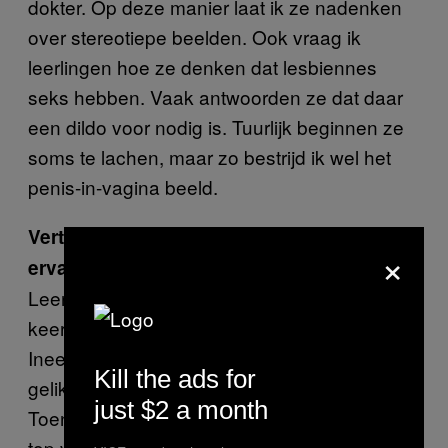
dokter. Op deze manier laat ik ze nadenken
over stereotiepe beelden. Ook vraag ik
leerlingen hoe ze denken dat lesbiennes
seks hebben. Vaak antwoorden ze dat daar
een dildo voor nodig is. Tuurlijk beginnen ze
soms te lachen, maar zo bestrijd ik wel het
penis-in-vagina beeld.
Vertel je ook weleens over persoonlijke
×
ervaringen?
Leerlingen mogen veel van me weten. Een
keer zat er een jongen verveeld in de les.
Ineens vroeg hij: ‘Heeft u ooit een kutje
Kill the ads for
gelikt?’ Hij schrok toen ik antwoordde: ‘Ja, jij?’
just $2 a month
Toen hij ja zei, en benadrukte dat hij het zo
top vond, vroeg ik wat het meisje ervan vond.