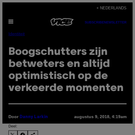
Ga
+ NEDERLANDS
naar
Open
de
SUBSCRIBE
NEWSLETTER
menu
inhoud
Identiteit
Boogschutters zijn
betweters en altijd
optimistisch op de
verkeerde momenten
Door
augustus 9, 2018, 4:19am
Danny Larkin
Deel: