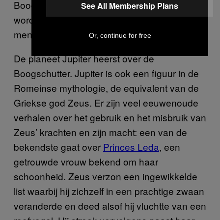
Boogschutters kunnen iets te enthousiast
See All Membership Plans
worden en de hitte zo hoog opvoeren dat de
mensen om hen heen opgebrand raken.
Or, continue for free
De planeet Jupiter heerst over de
Boogschutter. Jupiter is ook een figuur in de
Romeinse mythologie, de equivalent van de
Griekse god Zeus. Er zijn veel eeuwenoude
verhalen over het gebruik en het misbruik van
Zeus’ krachten en zijn macht: een van de
bekendste gaat over
Princes Leda
, een
getrouwde vrouw bekend om haar
schoonheid. Zeus verzon een ingewikkelde
list waarbij hij zichzelf in een prachtige zwaan
veranderde en deed alsof hij vluchtte van een