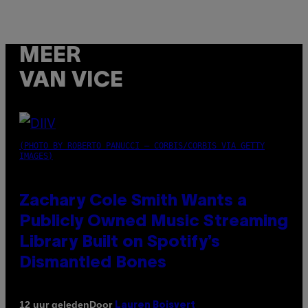
MEER
VAN VICE
(PHOTO BY ROBERTO PANUCCI – CORBIS/CORBIS VIA GETTY
IMAGES)
Zachary Cole Smith Wants a
Publicly Owned Music Streaming
Library Built on Spotify’s
Dismantled Bones
Door
12 uur geleden
Lauren Boisvert