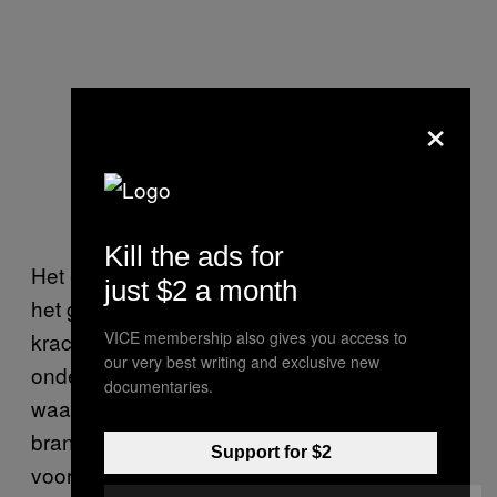
×
Kill the ads for
Het element van de Boogschutter is vuur, en
just $2 a month
het geknisper van een kampvuur is een
VICE membership also gives you access to
krachtige metafoor voor mensen geboren
our very best writing and exclusive new
onder dit sterrenbeeld. Een passie voor de
documentaries.
waarheid en kennis is het innerlijke vuur dat
brandt in de Boogschutter. Maar ze moeten
Support for $2
voorzichtig zijn met hun vlammen: