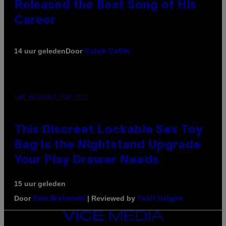
Released the Best Song of His
Career
Door
14 uur geleden
Caleb Catlin
SAM WATANUKI FOR VICE
This Discreet Lockable Sex Toy
Bag Is the Nightstand Upgrade
Your Play Drawer Needs
15 uur geleden
Door
| Reviewed by
Sam Watanuki
Ysolt Usigan
VICE
MEDIA