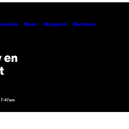
unchies
Music
Waypoint
Members
w en
t
, 7:47am