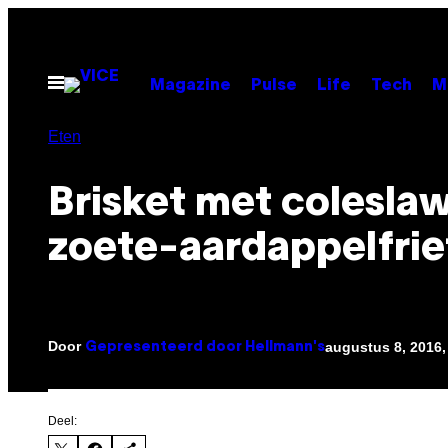
Ga
naar
de
Open
Magazine
Pulse
Life
Tech
M
menu
inhoud
Eten
Brisket met colesla
zoete-aardappelfrie
Door
augustus 8, 2016
Gepresenteerd door Hellmann's
Deel: