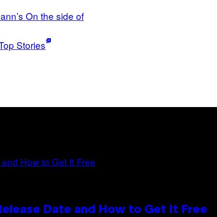
ann’s On the side of
Top Stories
 Release Date and How to Get It Free