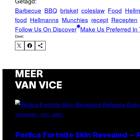
Getagd:
Barbecue
BBQ
brisket
coleslaw
Food
Hellm
food
Hellmanns
Munchies
recept
Recepten
Follow Us On Discover
Make Us Preferred In 
Deel:
MEER
VAN VICE
SCREENSHOT: EPIC GAMES
Perlica Fortnite Skin Revealed –