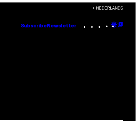
+ NEDERLANDS
Instagram
TikTok
YouTube
Google
Goog
Subscribe
Newsletter
Discove
Top
Posts