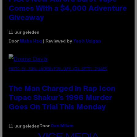
Comes With a $4,000 Adventure
Giveaway
11 uur geleden
Door
| Reviewed by
Maha Haq
Ysolt Usigan
PHOTO BY JOHN LOCHER/POOL/AFP VIA GETTY IMAGES
The Man Charged in Rap Icon
Tupac Shakur’s 1996 Murder
Goes On Trial This Monday
Door
11 uur geleden
Dan Milam
VICE