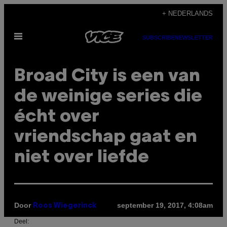
Ga
+ NEDERLANDS
naar
Open
de
SUBSCRIBE
NEWSLETTER
menu
inhoud
Broad City is een van
de weinige series die
écht over
vriendschap gaat en
niet over liefde
Door
september 19, 2017, 4:08am
Roos Wiegerinck
Deel: