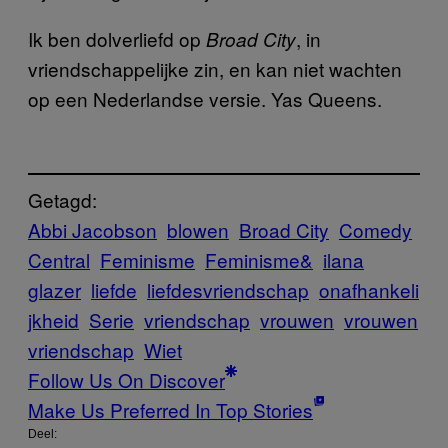
Ik ben dolverliefd op
, in
Broad City
vriendschappelijke zin, en kan niet wachten
op een Nederlandse versie. Yas Queens.
Getagd:
Abbi Jacobson
blowen
Broad City
Comedy
Central
Feminisme
Feminisme&
ilana
glazer
liefde
liefdesvriendschap
onafhankeli
jkheid
Serie
vriendschap
vrouwen
vrouwen
vriendschap
Wiet
Follow Us On Discover
Make Us Preferred In Top Stories
Deel: