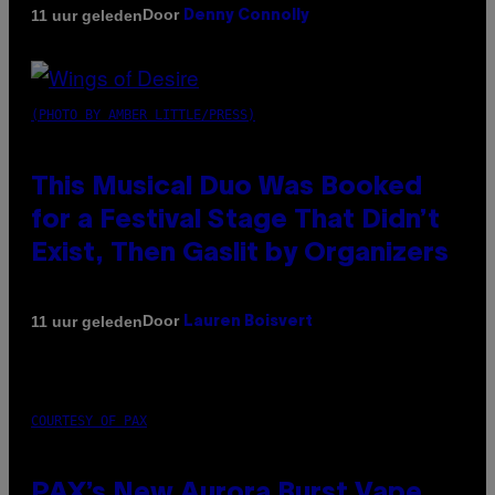
Door
11 uur geleden
Denny Connolly
(PHOTO BY AMBER LITTLE/PRESS)
This Musical Duo Was Booked
for a Festival Stage That Didn’t
Exist, Then Gaslit by Organizers
Door
11 uur geleden
Lauren Boisvert
COURTESY OF PAX
PAX’s New Aurora Burst Vape