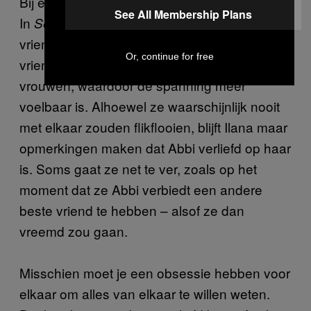
Bij een hechte vriendschap komt liefde kijken.
See All Membership Plans
In
en
draaiden de
Sex and the City
Girls
vriendschappen altijd om een groepje
Or, continue for free
vriendinnen.
is gericht op twee
Broad City
vrouwen, waardoor de spanning meer
voelbaar is. Alhoewel ze waarschijnlijk nooit
met elkaar zouden flikflooien, blijft Ilana maar
opmerkingen maken dat Abbi verliefd op haar
is. Soms gaat ze net te ver, zoals op het
moment dat ze Abbi verbiedt een andere
beste vriend te hebben – alsof ze dan
vreemd zou gaan.
Misschien moet je een obsessie hebben voor
elkaar om alles van elkaar te willen weten.