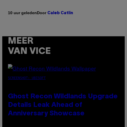
Door
10 uur geleden
Caleb Catlin
MEER
VAN VICE
SCREENSHOT: UBISOFT
Ghost Recon Wildlands Upgrade
Details Leak Ahead of
Anniversary Showcase