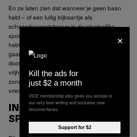
En ze laten zien dat wanneer je geen baan
hebt – of een lullig bijbaantje als
schaamhaarontstopper in de plaatselijke
×
sportschool – je daadwerkelijk geen geld
hebt om naar een concert van Lil Wayne te
gaan of überhaupt de poortjes van de metro
doorkomt. En juist dat dat voelt aan als
vrijheid. Samen rondhangen in de stad,
Kill the ads for
zonder fomo, is het meest chille aan een
just $2 a month
vriendschap.
VICE membership also gives you access to
our very best writing and exclusive new
IN EEN VRIENDSCHAP IS
documentaries.
SPANNING NIET RAAR
Support for $2