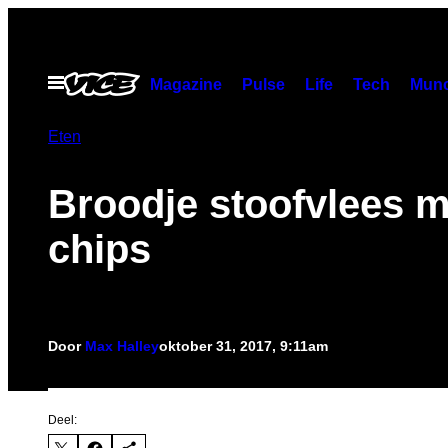
Ga
naar
de
Open
Magazine
Pulse
Life
Tech
Munc
menu
inhoud
Eten
Broodje stoofvlees m
chips
Door
Max Halley
oktober 31, 2017, 9:11am
Deel: