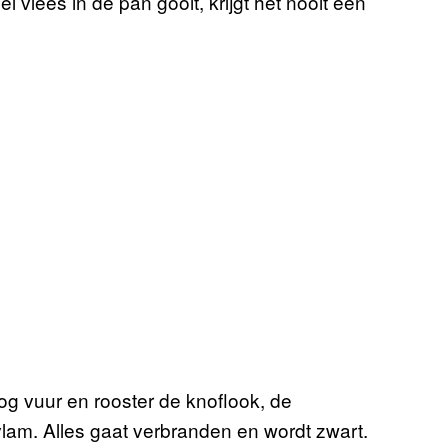
 vlees in de pan gooit, krijgt het nooit een
oog vuur en rooster de knoflook, de
vlam. Alles gaat verbranden en wordt zwart.