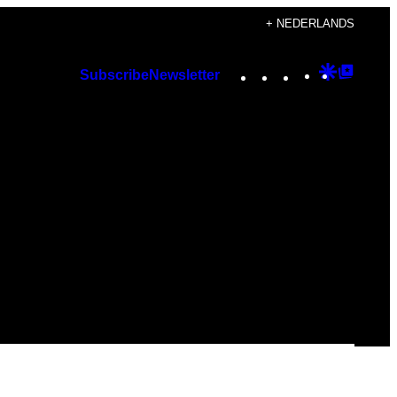
+ NEDERLANDS
Instagram
TikTok
YouTube
Google
Googl
Subscribe
Newsletter
Discover
Top
Posts