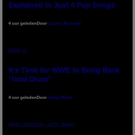
Explained in Just 4 Pop Songs
4 uur geleden
Door
Lauren Boisvert
PHOTO: E!
It’s Time for WWE to Bring Back
‘Total Divas’
4 uur geleden
Door
Haley Miller
PHOTO: GCSHUTTER / GETTY IMAGES