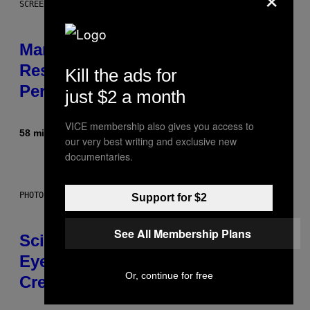
SCREENSHOT: PLAYSTATION, STEAM
Marvel Tokon Developer
Responds to Major PC
Kill the ads for
Performance Issues
just $2 a month
VICE membership also gives you access to
58 minuten geleden
Door
Brent Koepp
our very best writing and exclusive new
documentaries.
PHOTO: CSA IMAGES / GETTY IMAGES
Support for $2
See All Membership Plans
Scientists Just Traced the Human
Eye Back to a Tiny One-Eyed
Or, continue for free
Creature