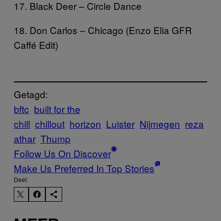
17. Black Deer – Circle Dance
18. Don Carlos – Chicago (Enzo Elia GFR
Caffé Edit)
Getagd:
bftc
built for the
chill
chillout
horizon
Luister
Nijmegen
reza
athar
Thump
Follow Us On Discover
Make Us Preferred In Top Stories
Deel: