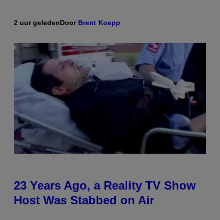
2 uur geleden
Door
Brent Koepp
23 Years Ago, a Reality TV Show
Host Was Stabbed on Air