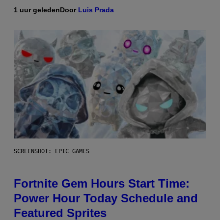
1 uur geleden
Door
Luis Prada
SCREENSHOT: EPIC GAMES
Fortnite Gem Hours Start Time:
Power Hour Today Schedule and
Featured Sprites