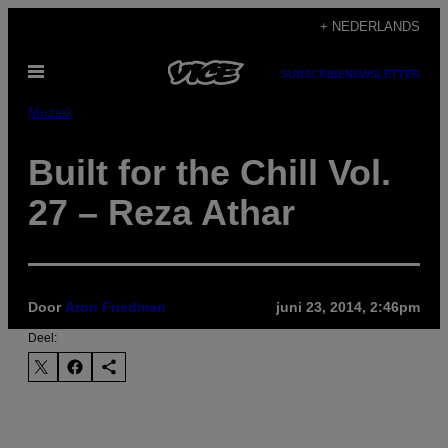
Ga
+ NEDERLANDS
naar
Open
de
SUBSCRIBE
NEWSLETTER
menu
inhoud
Muziek
Built for the Chill Vol.
27 – Reza Athar
Door
Aron Friedman
juni 23, 2014, 2:46pm
Deel: