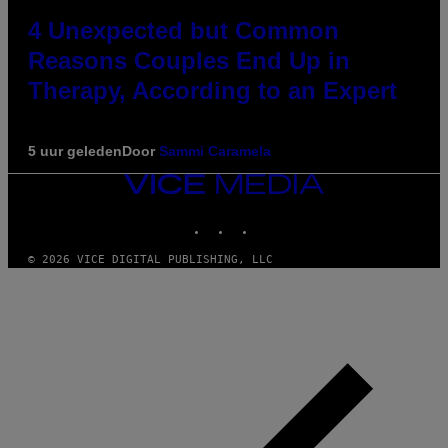
4 Unexpected but Common
Reasons Couples End Up in
Therapy, According to an Expert
5 uur geleden
Door
Sammi Caramela
VICE
MEDIA
INSTAGRAM
TIKTOK
YOUTUBE
© 2026 VICE DIGITAL PUBLISHING, LLC