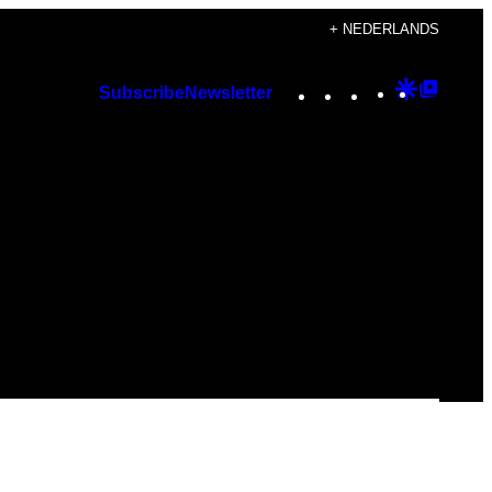
+ NEDERLANDS
Instagram
TikTok
YouTube
Google
Googl
Subscribe
Newsletter
Discover
Top
Posts