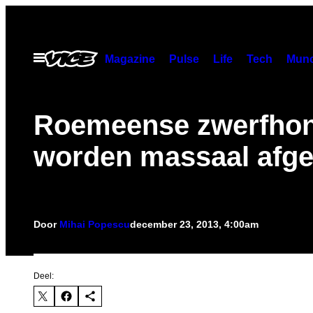
Ga
naar
de
Open
Magazine
Pulse
Life
Tech
Munc
menu
inhoud
Roemeense zwerfho
worden massaal afge
Door
Mihai Popescu
december 23, 2013, 4:00am
Deel: