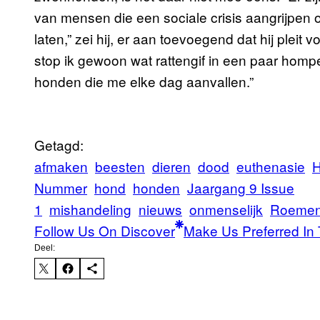
van mensen die een sociale crisis aangrijpen o
laten,” zei hij, er aan toevoegend dat hij pleit
stop ik gewoon wat rattengif in een paar homp
honden die me elke dag aanvallen.”
Getagd:
afmaken
beesten
dieren
dood
euthenasie
H
Nummer
hond
honden
Jaargang 9 Issue
1
mishandeling
nieuws
onmenselijk
Roemen
Follow Us On Discover
Make Us Preferred In 
Deel: