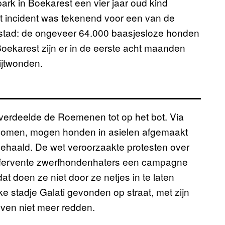
ark in Boekarest een vier jaar oud kind
 incident was tekenend voor een van de
tad: de ongeveer 64.000 baasjesloze honden
Boekarest zijn er in de eerste acht maanden
ijtwonden.
e verdeelde de Roemenen tot op het bot. Via
nomen, mogen honden in asielen afgemaakt
gehaald. De wet veroorzaakte protesten over
t fervente zwerfhondenhaters een campagne
t doen ze niet door ze netjes in te laten
ke stadje Galati gevonden op straat, met zijn
even niet meer redden.