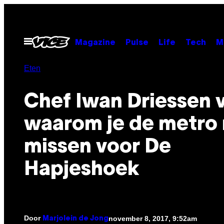
Ga
naar
de
Open
Magazine
Pulse
Life
Tech
M
menu
inhoud
Eten
Chef Iwan Driessen v
waarom je de metro
missen voor De
Hapjeshoek
Door
november 8, 2017, 9:52am
Marjolein de Jong