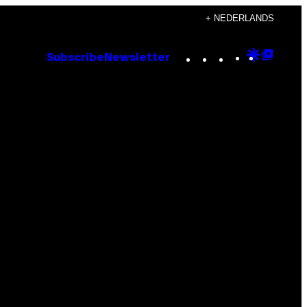
+ NEDERLANDS
Instagram
TikTok
YouTube
Google
Goog
Subscribe
Newsletter
Discove
Top
Posts