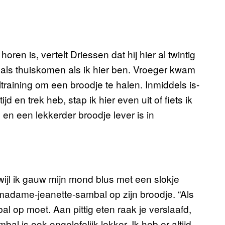
ren is, vertelt Driessen dat hij hier al twintig
e als thuiskomen als ik hier ben. Vroeger kwam
training om een broodje te halen. Inmiddels is-
jd en trek heb, stap ik hier even uit of fiets ik
g en een lekkerder broodje lever is in
ijl ik gauw mijn mond blus met een slokje
madame-jeanette-sambal op zijn broodje. “Als
bal op moet. Aan pittig eten raak je verslaafd,
al is ook ongelofelijk lekker. Ik heb er altijd