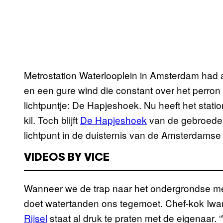
Metrostation Waterlooplein in Amsterdam had alti
en een gure wind die constant over het perron 
lichtpuntje: De Hapjeshoek. Nu heeft het station
kil. Toch blijft
De Hapjeshoek
van de gebroeders
lichtpunt in de duisternis van de Amsterdams
VIDEOS BY VICE
Wanneer we de trap naar het ondergrondse met
doet watertanden ons tegemoet. Chef-kok Iwan
Rijsel
staat al druk te praten met de eigenaar