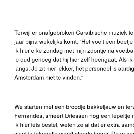
Terwijl er onafgebroken Caraïbische muziek te ho
jaar bijna wekelijks komt. “Het voelt een beetj
ik hier elke zondag met mijn zoontje na voetbal
ie oud genoeg dat hij hier zelf heengaat. Als ik ti
langs. Je zit hier lekker, het personeel is aardi
Amsterdam niet te vinden.”
We starten met een broodje bakkeljauw en terw
Fernandes, smeert Driessen nog een lepeltje 
ik hier iets bestel, weten ze al dat er extra sam
want je tolerantie wordt steeds hoger. Deze samb