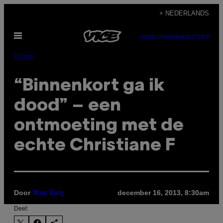
Ga
+ NEDERLANDS
naar
Open
de
SUBSCRIBE
NEWSLETTER
menu
inhoud
Drugs
“Binnenkort ga ik
dood” – een
ontmoeting met de
echte Christiane F
Door
december 16, 2013, 8:30am
Max Daly
Deel: