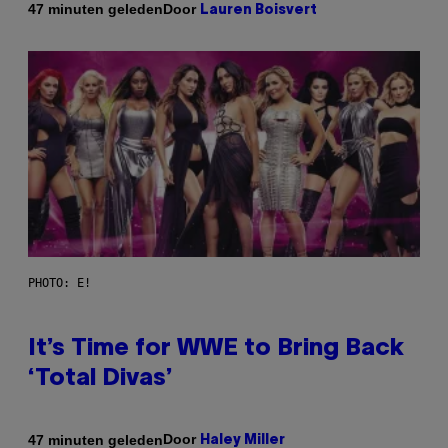
Door
47 minuten geleden
Lauren Boisvert
PHOTO: E!
It’s Time for WWE to Bring Back
‘Total Divas’
Door
47 minuten geleden
Haley Miller