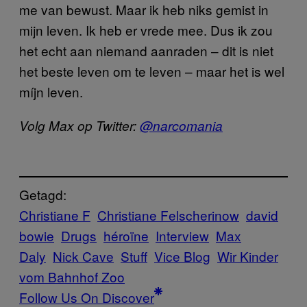
me van bewust. Maar ik heb niks gemist in
mijn leven. Ik heb er vrede mee. Dus ik zou
het echt aan niemand aanraden – dit is niet
het beste leven om te leven – maar het is wel
míjn leven.
Volg Max op Twitter:
@narcomania
Getagd:
Christiane F
Christiane Felscherinow
david
bowie
Drugs
héroïne
Interview
Max
Daly
Nick Cave
Stuff
Vice Blog
Wir Kinder
vom Bahnhof Zoo
Follow Us On Discover