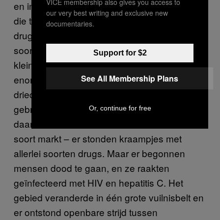
VICE membership also gives you access to
en in het heroïnewereldje. Platzspitz was in
our very best writing and exclusive new
die tijd de grootste openlucht-
documentaries.
drugsgemeenschap in Europa. Het was een
soort Disneyland voor junkies. Zürich is een
Support for $2
kleine stad en de drugsindustrie was er
See All Membership Plans
enorm. Op sommige dagen hingen er bijna
drieduizend junkies rond, die samen drugs
gebruikten en dronken werden. Soms bleef ik
Or, continue for free
daar weken achter elkaar. Het was als een
soort markt – er stonden kraampjes met
allerlei soorten drugs. Maar er begonnen
mensen dood te gaan, en ze raakten
geïnfecteerd met HIV en hepatitis C. Het
gebied veranderde in één grote vuilnisbelt en
er ontstond openbare strijd tussen