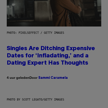
PHOTO: PIXELSEFFECT / GETTY IMAGES
Singles Are Ditching Expensive
Dates for ‘Infladating,’ and a
Dating Expert Has Thoughts
Door
4 uur geleden
Sammi Caramela
PHOTO BY SCOTT LEGATO/GETTY IMAGES