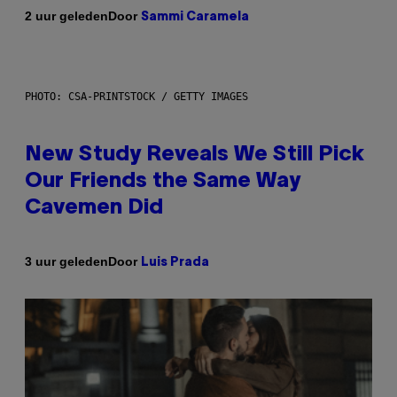
Door
2 uur geleden
Sammi Caramela
PHOTO: CSA-PRINTSTOCK / GETTY IMAGES
New Study Reveals We Still Pick
Our Friends the Same Way
Cavemen Did
Door
3 uur geleden
Luis Prada