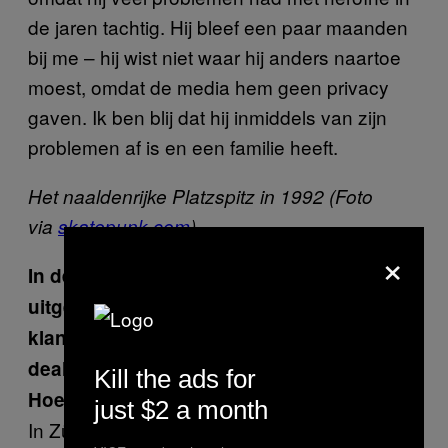
de jaren tachtig. Hij bleef een paar maanden
bij me – hij wist niet waar hij anders naartoe
moest, omdat de media hem geen privacy
gaven. Ik ben blij dat hij inmiddels van zijn
problemen af is en een familie heeft.
Het naaldenrijke Platzspitz in 1992 (Foto
via
skatepunk.com
)
×
In de late jaren tachtig, toen je bij een paar
uitgevers in Zürich woonde, werd je vaste
klant in het Platzspitz-park, waar drugs
dealen en gebruiken helemaal legaal was.
Kill the ads for
Hoe was dat?
just $2 a month
In Zürich leefde ik tussen de literaire sterren