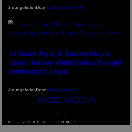
Door
2 uur geleden
Lauren Boisvert
21 Years Ago, A Barbie Movie
Gave Harvey Weinstein a Deeply
Awkward Cameo
Door
4 uur geleden
Tony Alpsen
VICE
MEDIA
INSTAGRAM
TIKTOK
YOUTUBE
© 2026 VICE DIGITAL PUBLISHING, LLC