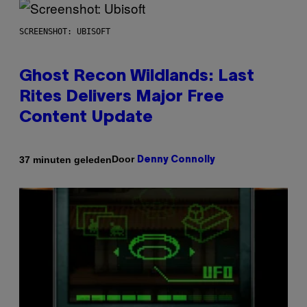
SCREENSHOT: UBISOFT
Ghost Recon Wildlands: Last
Rites Delivers Major Free
Content Update
Door
37 minuten geleden
Denny Connolly