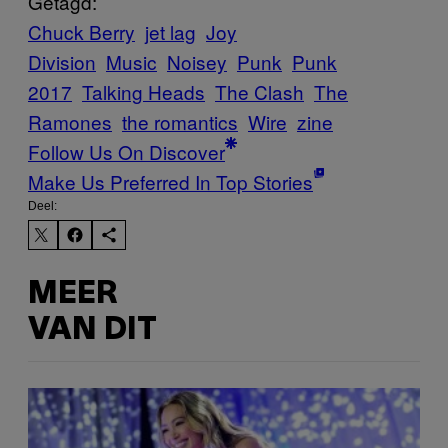
Getagd:
Chuck Berry
jet lag
Joy
Division
Music
Noisey
Punk
Punk
2017
Talking Heads
The Clash
The
Ramones
the romantics
Wire
zine
Follow Us On Discover
Make Us Preferred In Top Stories
Deel:
MEER
VAN DIT