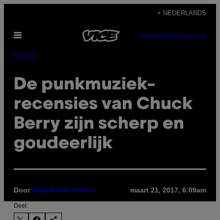
Ga
+ NEDERLANDS
naar
Open
de
SUBSCRIBE
NEWSLETTER
menu
inhoud
Muziek
De punkmuziek-
recensies van Chuck
Berry zijn scherp en
goudeerlijk
Door
maart 21, 2017, 6:09am
Alex Robert Ross
Deel: