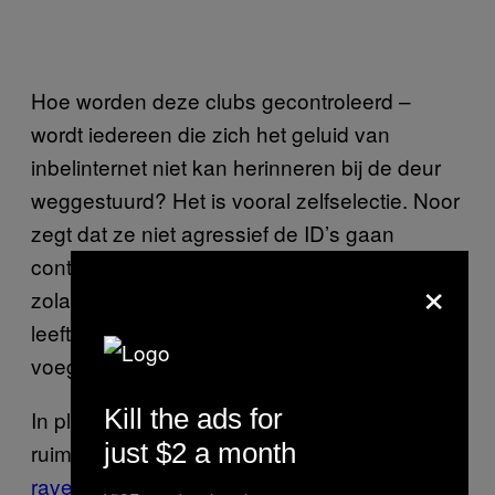
Hoe worden deze clubs gecontroleerd –
wordt iedereen die zich het geluid van
inbelinternet niet kan herinneren bij de deur
weggestuurd? Het is vooral zelfselectie. Noor
zegt dat ze niet agressief de ID’s gaan
controleren van iedereen die binnenkomt,
×
zolang de meerderheid de geadverteerde
leeftijd heeft. “Afdwingen lijkt me overdreven,”
voegt hen eraan toe.
Kill the ads for
In plaats daarvan hebben deze nachten
just $2 a month
ruimte geschapen voor
doorgewinterde
ravers
om te feesten met hun