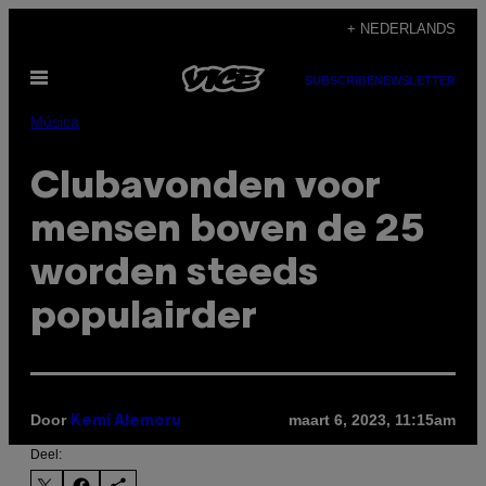
Ga
+ NEDERLANDS
naar
Open
de
SUBSCRIBE
NEWSLETTER
menu
inhoud
Música
Clubavonden voor
mensen boven de 25
worden steeds
populairder
Door
maart 6, 2023, 11:15am
Kemi Alemoru
Deel: