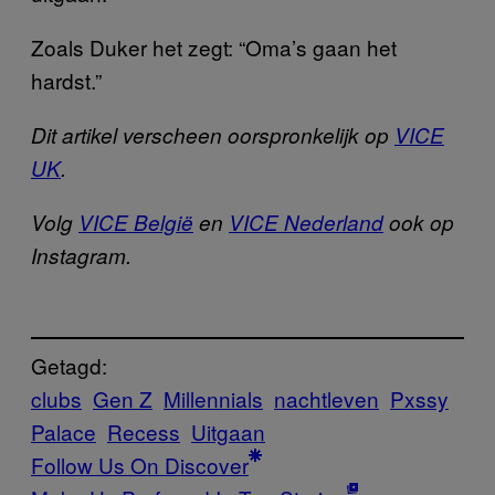
Zoals Duker het zegt: “Oma’s gaan het
hardst.”
Dit artikel verscheen oorspronkelijk op
VICE
UK
.
Volg
VICE België
en
VICE Nederland
ook op
Instagram.
Getagd:
clubs
Gen Z
Millennials
nachtleven
Pxssy
Palace
Recess
Uitgaan
Follow Us On Discover