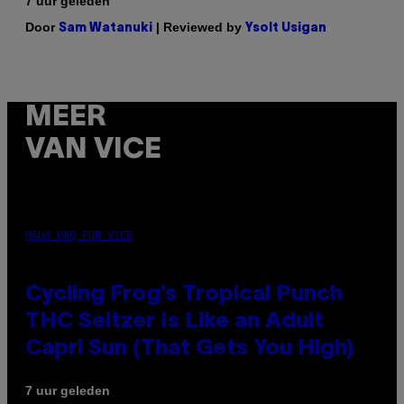
7 uur geleden
Door
| Reviewed by
Sam Watanuki
Ysolt Usigan
MEER
VAN VICE
MAHA HAQ FOR VICE
Cycling Frog’s Tropical Punch
THC Seltzer Is Like an Adult
Capri Sun (That Gets You High)
7 uur geleden