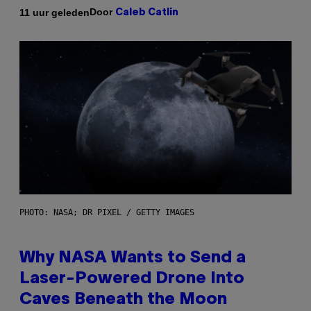
Door
11 uur geleden
Caleb Catlin
PHOTO: NASA; DR PIXEL / GETTY IMAGES
Why NASA Wants to Send a
Laser-Powered Drone Into
Caves Beneath the Moon