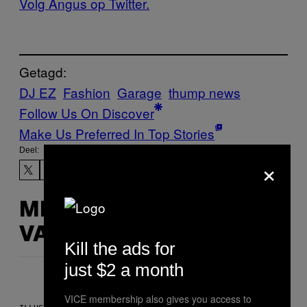
Volg Angus op Twitter.
Getagd:
DJ EZ
Fashion
Garage
thump news
Follow Us On Discover
Make Us Preferred In Top Stories
Deel:
×
MEER
VAN DIT
Kill the ads for
just $2 a month
VICE membership also gives you access to