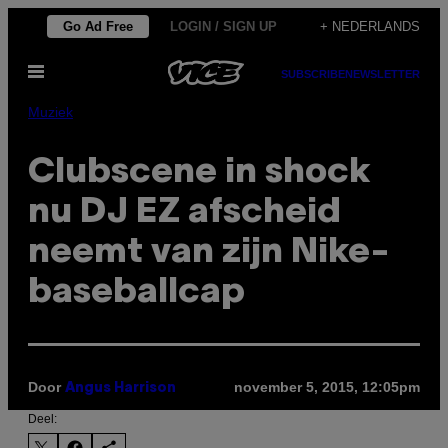
Ga
Go Ad Free
LOGIN / SIGN UP
+ NEDERLANDS
naar
Open
de
SUBSCRIBE
NEWSLETTER
menu
inhoud
Muziek
Clubscene in shock
nu DJ EZ afscheid
neemt van zijn Nike-
baseballcap
Door
november 5, 2015, 12:05pm
Angus Harrison
Deel: