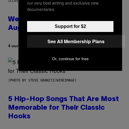
ILLUSTRATION BY REESA
our very best writing and exclusive new
documentaries.
Weekly Horoscope: August 9-
Support for $2
August 15
See All Membership Plans
Door
4 uur geleden
Ashley Fike
Or, continue for free
(PHOTO BY STEVE GRANITZ/WIREIMAGE)
5 Hip-Hop Songs That Are Most
Memorable for Their Classic
Hooks