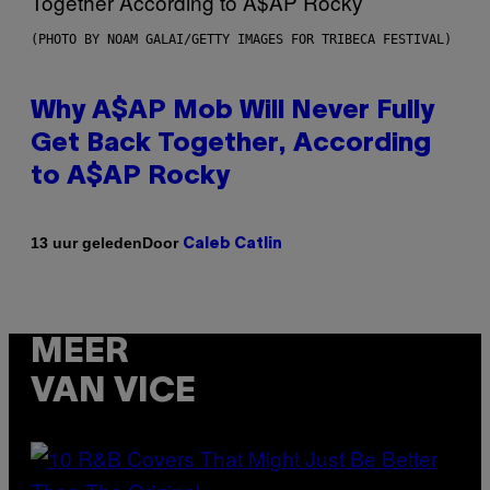
(PHOTO BY NOAM GALAI/GETTY IMAGES FOR TRIBECA FESTIVAL)
Why A$AP Mob Will Never Fully
Get Back Together, According
to A$AP Rocky
Door
13 uur geleden
Caleb Catlin
MEER
VAN VICE